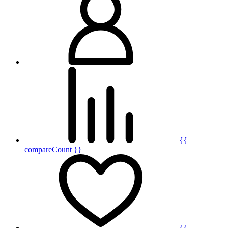
{{
compareCount }}
{{