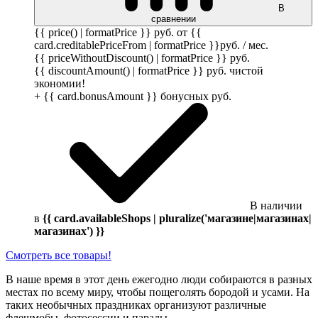
В
сравнении
{{ price() | formatPrice }}
руб.
от {{
card.creditablePriceFrom | formatPrice }}
руб.
/ мес.
{{ priceWithoutDiscount() | formatPrice }}
руб.
{{ discountAmount() | formatPrice }}
руб.
чистой
экономии!
+ {{ card.bonusAmount }} бонусных
руб.
В наличии
в
{{ card.availableShops | pluralize('магазине|магазинах|
магазинах') }}
Смотреть все товары!
В наше время в этот день ежегодно люди собираются в разных
местах по всему миру, чтобы пощеголять бородой и усами. На
таких необычных праздниках организуют различные
флешмобы, фотосессии и парады.