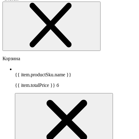
Корзина
{{ item.productSku.name }}
{{ item.totalPrice }}
б