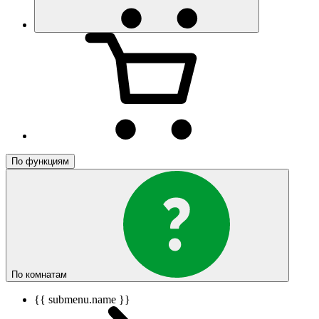
По функциям
По комнатам
{{ submenu.name }}