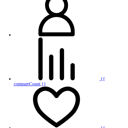
{{
compareCount }}
{{