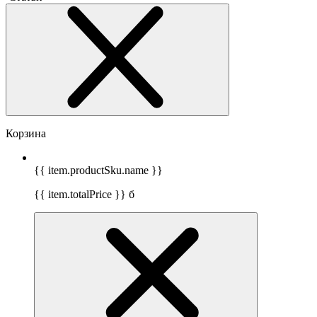
Корзина
{{ item.productSku.name }}
{{ item.totalPrice }}
б