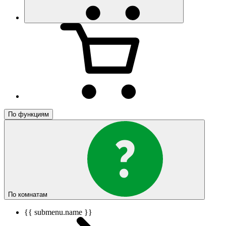
По функциям
По комнатам
{{ submenu.name }}