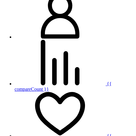
{{
compareCount }}
{{