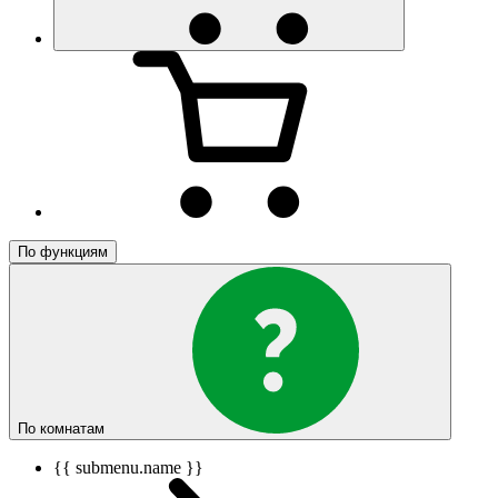
По функциям
По комнатам
{{ submenu.name }}