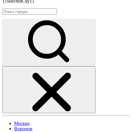
{{selectedCity}}
Москва
Воронеж