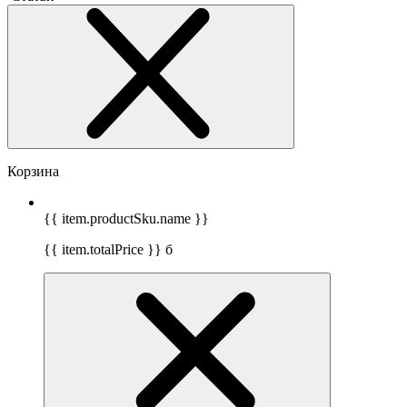
Корзина
{{ item.productSku.name }}
{{ item.totalPrice }}
б