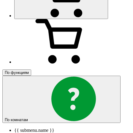
По функциям
По комнатам
{{ submenu.name }}