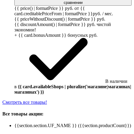
сравнении
{{ price() | formatPrice }}
руб.
от {{
card.creditablePriceFrom | formatPrice }}
руб.
/ мес.
{{ priceWithoutDiscount() | formatPrice }}
руб.
{{ discountAmount() | formatPrice }}
руб.
чистой
экономии!
+ {{ card.bonusAmount }} бонусных
руб.
В наличии
в
{{ card.availableShops | pluralize('магазине|магазинах|
магазинах') }}
Смотреть все товары!
Все товары акции:
{{section.section.UF_NAME }} ({{section.productCount}})