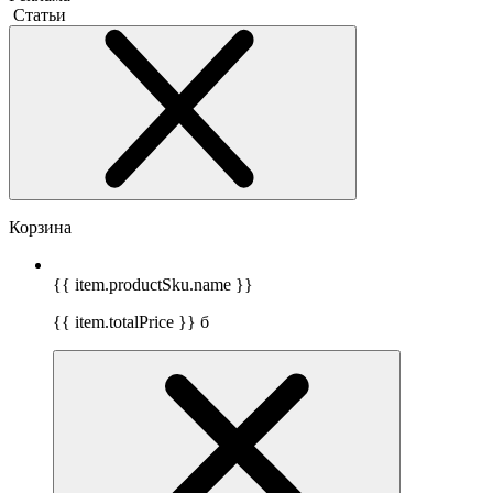
Статьи
Корзина
{{ item.productSku.name }}
{{ item.totalPrice }}
б