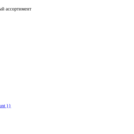
ный ассортимент
unt }}