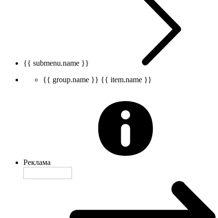
{{ submenu.name }}
{{ group.name }}
{{ item.name }}
Реклама