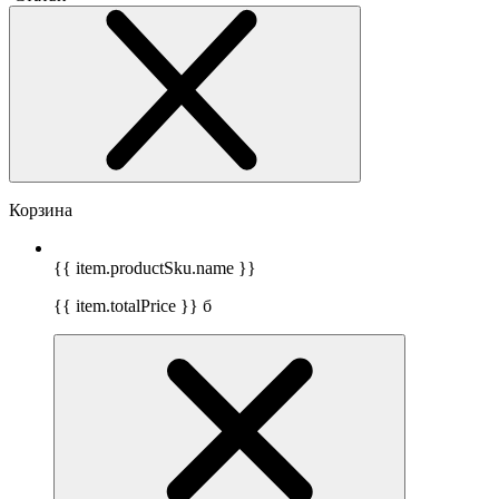
Корзина
{{ item.productSku.name }}
{{ item.totalPrice }}
б