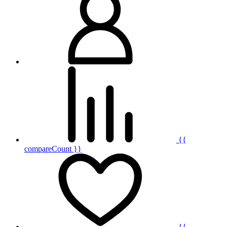
{{
compareCount }}
{{