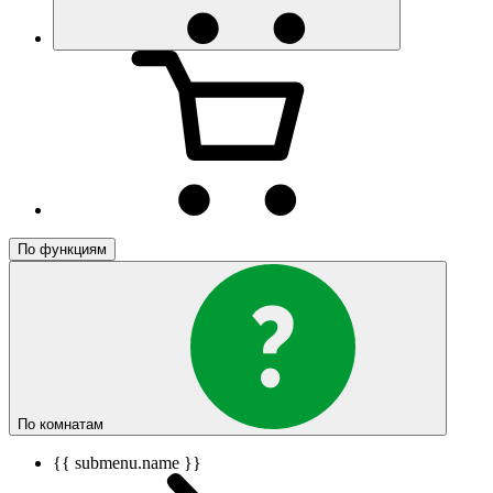
По функциям
По комнатам
{{ submenu.name }}