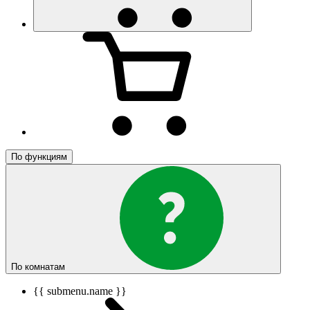
По функциям
По комнатам
{{ submenu.name }}