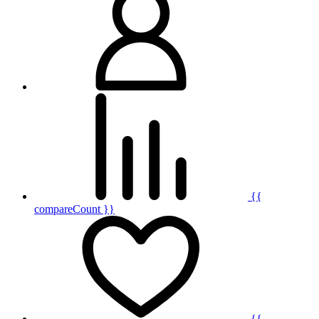
{{
compareCount }}
{{