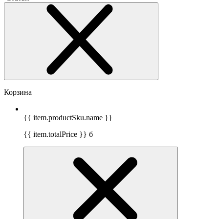
Корзина
{{ item.productSku.name }}
{{ item.totalPrice }}
б