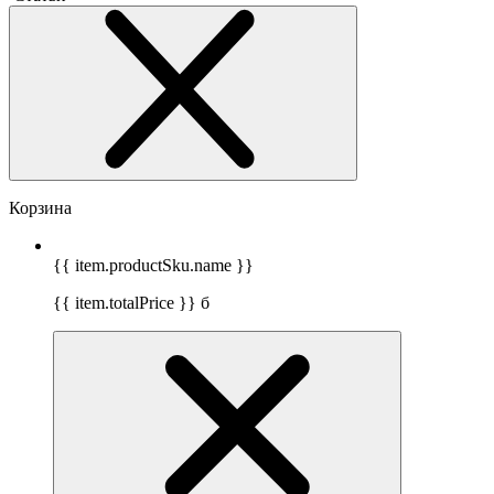
Корзина
{{ item.productSku.name }}
{{ item.totalPrice }}
б