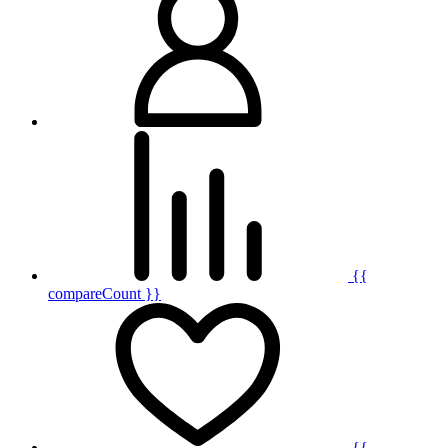
{{
compareCount }}
{{