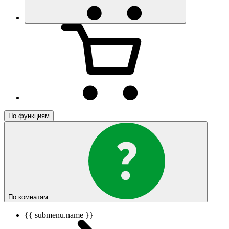
По функциям
По комнатам
{{ submenu.name }}