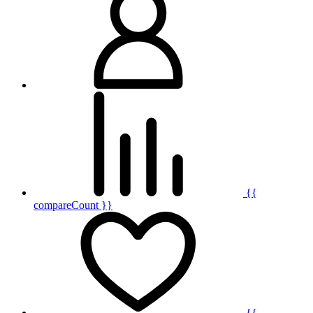
{{
compareCount }}
{{