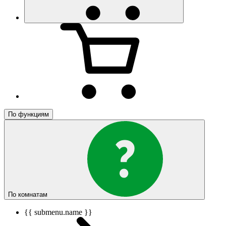
По функциям
По комнатам
{{ submenu.name }}