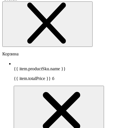
Корзина
{{ item.productSku.name }}
{{ item.totalPrice }}
б