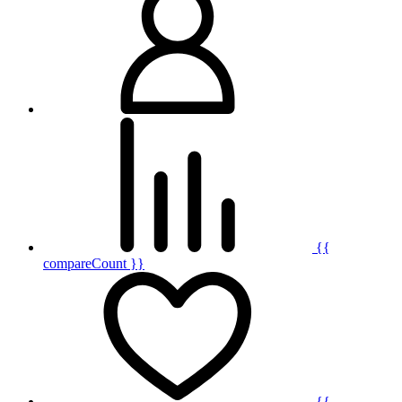
{{
compareCount }}
{{