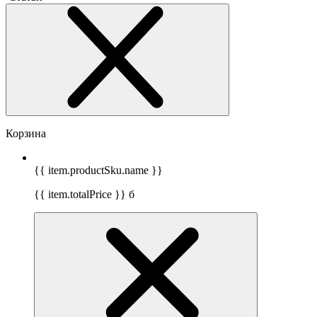
Корзина
{{ item.productSku.name }}
{{ item.totalPrice }}
б