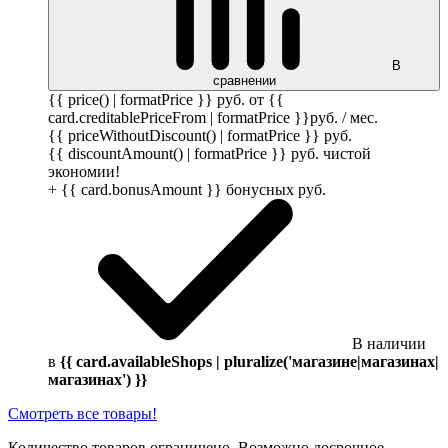
В
сравнении
{{ price() | formatPrice }}
руб.
от {{
card.creditablePriceFrom | formatPrice }}
руб.
/ мес.
{{ priceWithoutDiscount() | formatPrice }}
руб.
{{ discountAmount() | formatPrice }}
руб.
чистой
экономии!
+ {{ card.bonusAmount }} бонусных
руб.
В наличии
в
{{ card.availableShops | pluralize('магазине|магазинах|
магазинах') }}
Смотреть все товары!
Количество товаров ограничено. Возможно досрочное