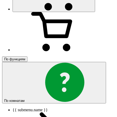
По функциям
По комнатам
{{ submenu.name }}