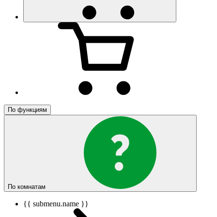
По функциям
По комнатам
{{ submenu.name }}