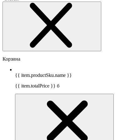
Корзина
{{ item.productSku.name }}
{{ item.totalPrice }}
б