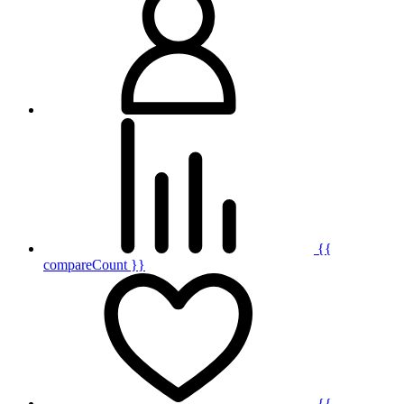
{{
compareCount }}
{{