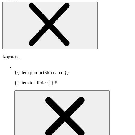
Корзина
{{ item.productSku.name }}
{{ item.totalPrice }}
б