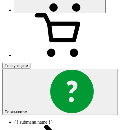
По функциям
По комнатам
{{ submenu.name }}