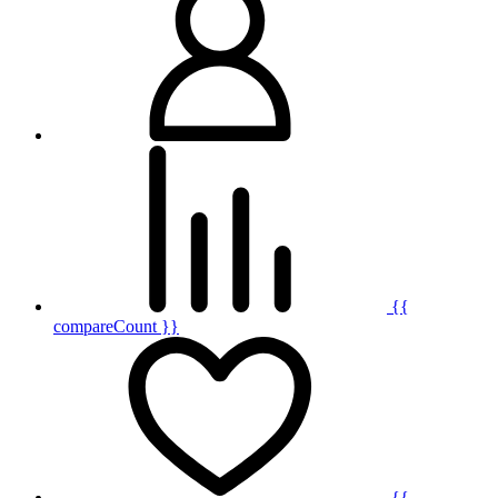
{{
compareCount }}
{{