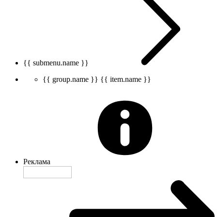
{{ submenu.name }}
{{ group.name }}
{{ item.name }}
Реклама