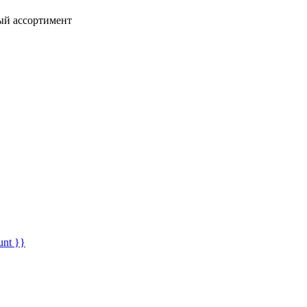
ный ассортимент
unt }}