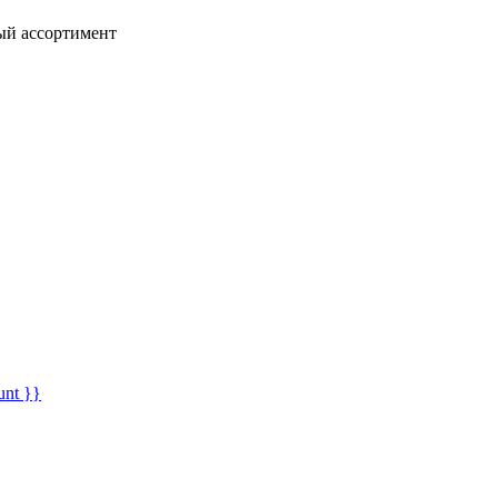
ный ассортимент
unt }}