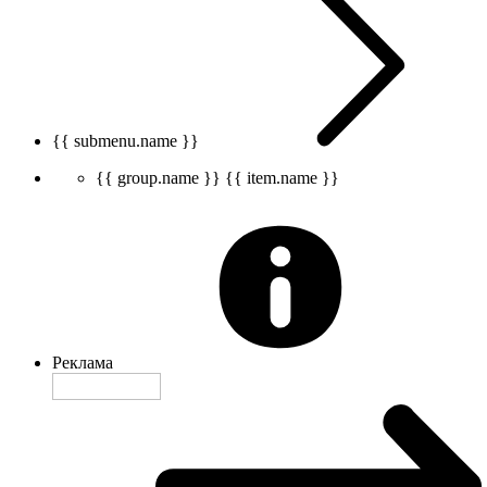
{{ submenu.name }}
{{ group.name }}
{{ item.name }}
Реклама