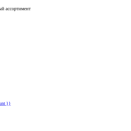
ный ассортимент
unt }}