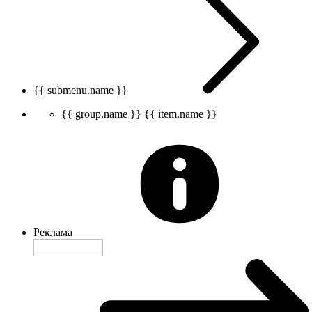
{{ submenu.name }}
{{ group.name }}
{{ item.name }}
Реклама