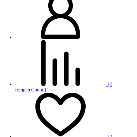
{{
compareCount }}
{{