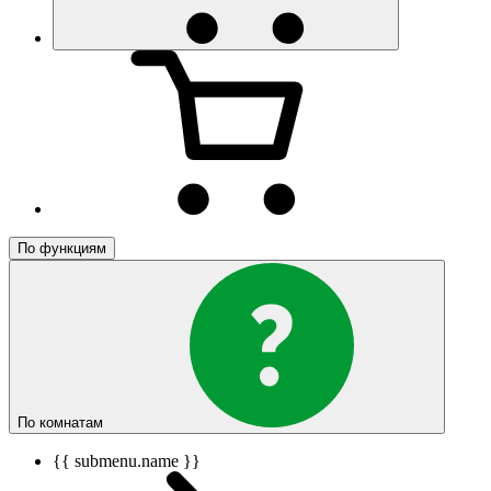
По функциям
По комнатам
{{ submenu.name }}