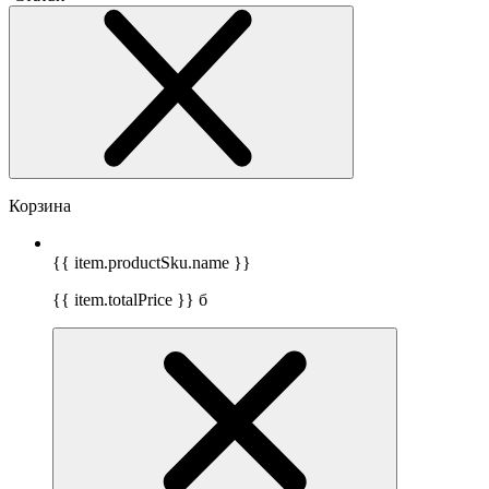
Корзина
{{ item.productSku.name }}
{{ item.totalPrice }}
б