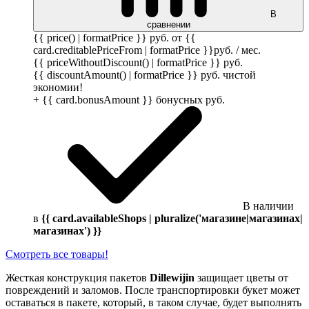
В
сравнении
{{ price() | formatPrice }}
руб.
от {{
card.creditablePriceFrom | formatPrice }}
руб.
/ мес.
{{ priceWithoutDiscount() | formatPrice }}
руб.
{{ discountAmount() | formatPrice }}
руб.
чистой
экономии!
+ {{ card.bonusAmount }} бонусных
руб.
В наличии
в
{{ card.availableShops | pluralize('магазине|магазинах|
магазинах') }}
Смотреть все товары!
Жесткая конструкция пакетов
Dillewijin
защищает цветы от
повреждений и заломов. После транспортировки букет может
оставаться в пакете, который, в таком случае, будет выполнять