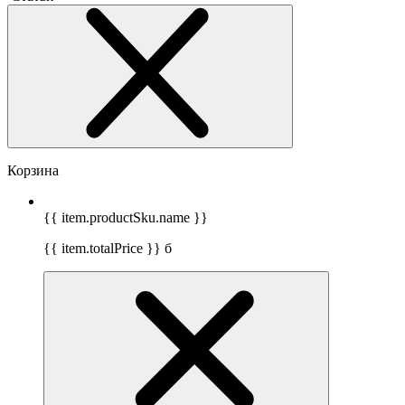
Корзина
{{ item.productSku.name }}
{{ item.totalPrice }}
б