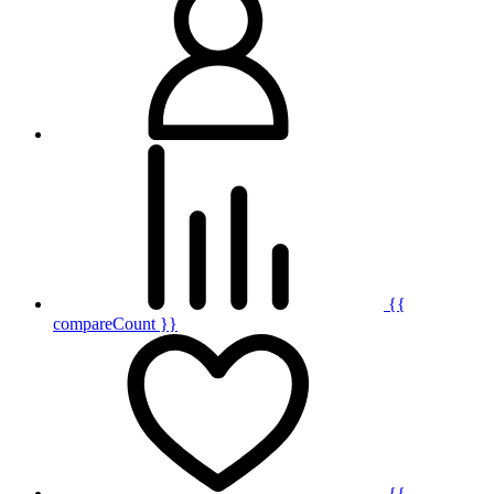
{{
compareCount }}
{{