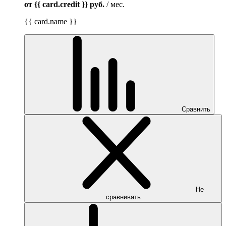
от {{ card.credit }}
руб.
/ мес.
{{ card.name }}
Сравнить
Не
сравнивать