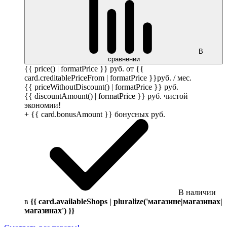
В
сравнении
{{ price() | formatPrice }}
руб.
от {{
card.creditablePriceFrom | formatPrice }}
руб.
/ мес.
{{ priceWithoutDiscount() | formatPrice }}
руб.
{{ discountAmount() | formatPrice }}
руб.
чистой
экономии!
+ {{ card.bonusAmount }} бонусных
руб.
В наличии
в
{{ card.availableShops | pluralize('магазине|магазинах|
магазинах') }}