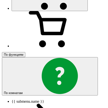
По функциям
По комнатам
{{ submenu.name }}