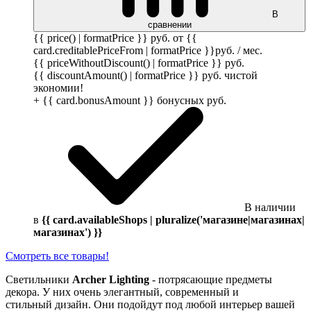
В
сравнении
{{ price() | formatPrice }}
руб.
от {{
card.creditablePriceFrom | formatPrice }}
руб.
/ мес.
{{ priceWithoutDiscount() | formatPrice }}
руб.
{{ discountAmount() | formatPrice }}
руб.
чистой
экономии!
+ {{ card.bonusAmount }} бонусных
руб.
В наличии
в
{{ card.availableShops | pluralize('магазине|магазинах|
магазинах') }}
Смотреть все товары!
Светильники
Archer Lighting
- потрясающие предметы
декора. У них очень элегантный, современный и
стильный дизайн. Они подойдут под любой интерьер вашей