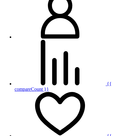
{{
compareCount }}
{{