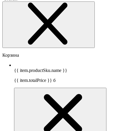
Корзина
{{ item.productSku.name }}
{{ item.totalPrice }}
б