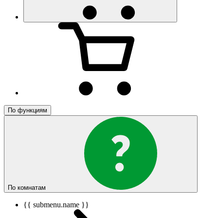
По функциям
По комнатам
{{ submenu.name }}