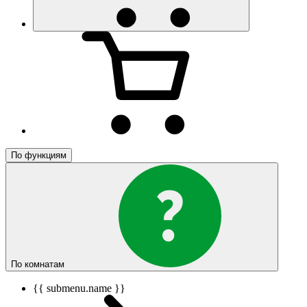
По функциям
По комнатам
{{ submenu.name }}