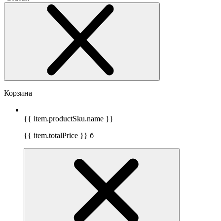
Корзина
{{ item.productSku.name }}
{{ item.totalPrice }}
б