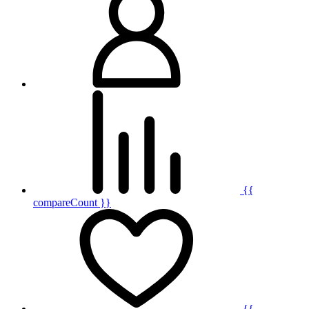
{{
compareCount }}
{{