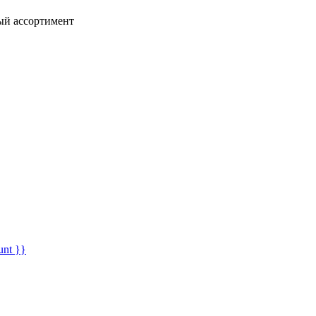
ный ассортимент
unt }}