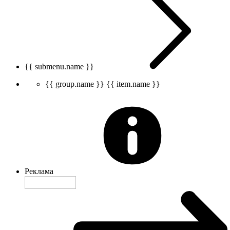
{{ submenu.name }}
{{ group.name }}
{{ item.name }}
Реклама