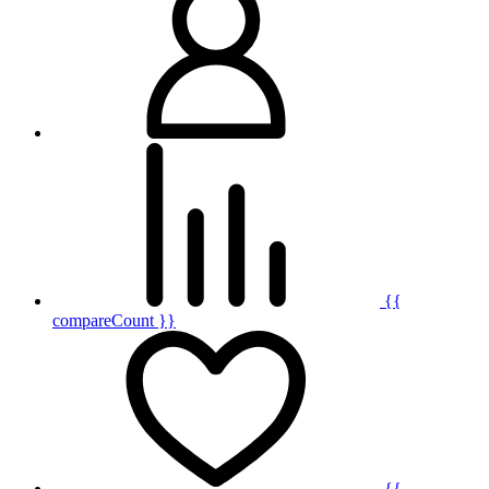
{{
compareCount }}
{{