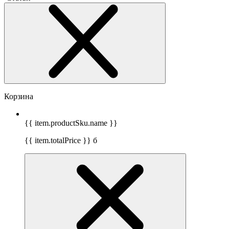
Корзина
{{ item.productSku.name }}
{{ item.totalPrice }}
б