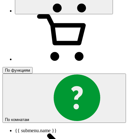
По функциям
По комнатам
{{ submenu.name }}