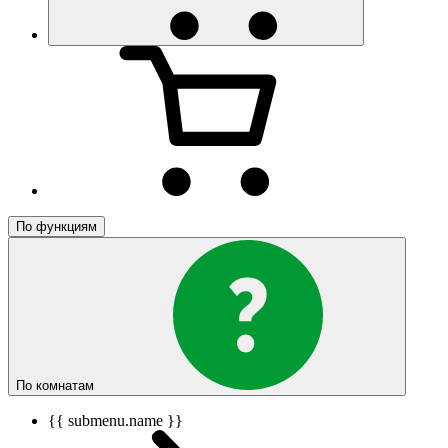
По функциям
По комнатам
{{ submenu.name }}