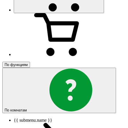
По функциям
По комнатам
{{ submenu.name }}