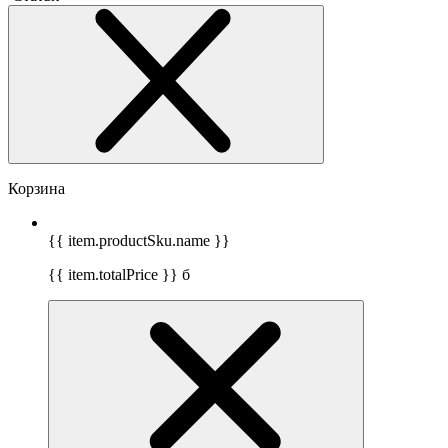
Корзина
{{ item.productSku.name }}
{{ item.totalPrice }}
б