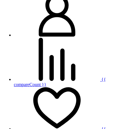
{{
compareCount }}
{{