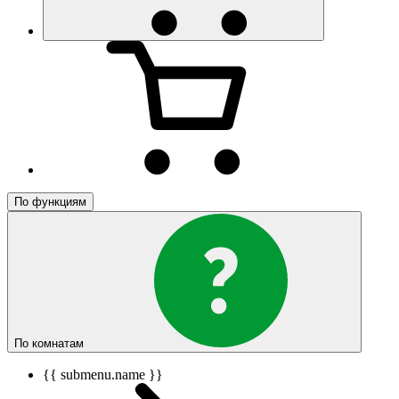
По функциям
По комнатам
{{ submenu.name }}