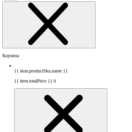
Корзина
{{ item.productSku.name }}
{{ item.totalPrice }}
б