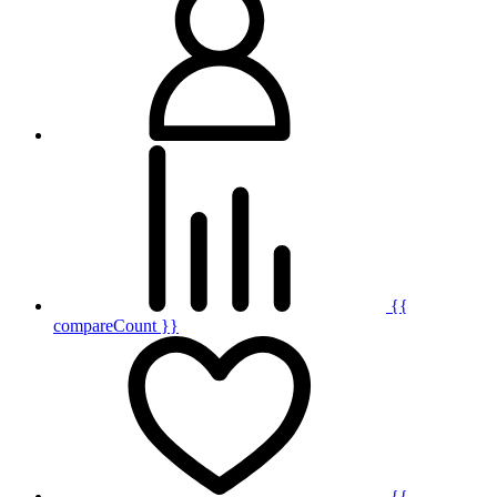
{{
compareCount }}
{{