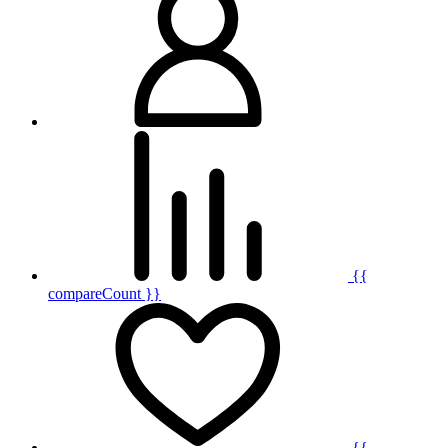
{{
compareCount }}
{{