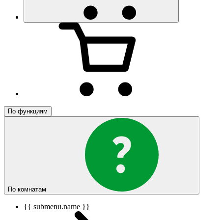
По функциям
По комнатам
{{ submenu.name }}