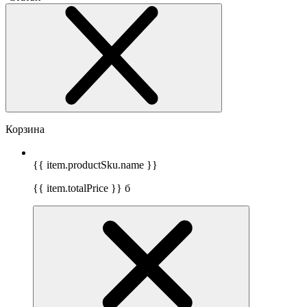
Корзина
{{ item.productSku.name }}
{{ item.totalPrice }}
б