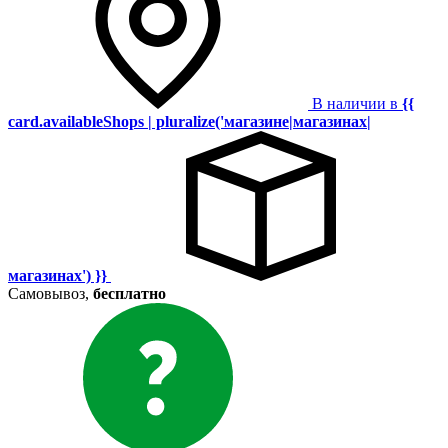
В наличии в
{{
card.availableShops | pluralize('магазине|магазинах|
магазинах') }}
Самовывоз,
бесплатно