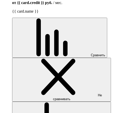
от {{ card.credit }}
руб.
/ мес.
{{ card.name }}
Сравнить
Не
сравнивать