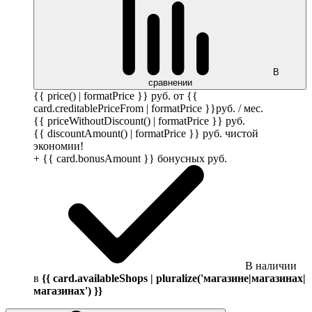
В
сравнении
{{ price() | formatPrice }}
руб.
от {{
card.creditablePriceFrom | formatPrice }}
руб.
/ мес.
{{ priceWithoutDiscount() | formatPrice }}
руб.
{{ discountAmount() | formatPrice }}
руб.
чистой
экономии!
+ {{ card.bonusAmount }} бонусных
руб.
В наличии
в
{{ card.availableShops | pluralize('магазине|магазинах|
магазинах') }}