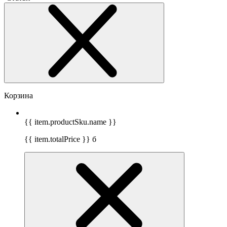
Корзина
{{ item.productSku.name }}
{{ item.totalPrice }}
б