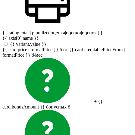
{{ rating.total | pluralize('оценка|оценки|оценок') }}
{{ axis[0].name }}
{{ variant.value }}
{{ card.price | formatPrice }}
б
от {{ card.creditablePriceFrom |
formatPrice }}
б
/мес
+ {{
card.bonusAmount }} бонусных
б