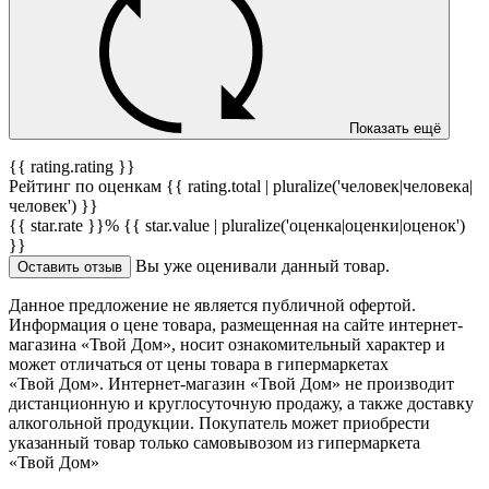
Показать ещё
{{ rating.rating }}
Рейтинг по оценкам {{ rating.total | pluralize('человек|человека|
человек') }}
{{ star.rate }}%
{{ star.value | pluralize('оценка|оценки|оценок')
}}
Вы уже оценивали данный товар.
Оставить отзыв
Данное предложение не является публичной офертой.
Информация о цене товара, размещенная на сайте интернет-
магазина «Твой Дом», носит ознакомительный характер и
может отличаться от цены товара в гипермаркетах
«Твой Дом». Интернет-магазин «Твой Дом» не производит
дистанционную и круглосуточную продажу, а также доставку
алкогольной продукции. Покупатель может приобрести
указанный товар только самовывозом из гипермаркета
«Твой Дом»