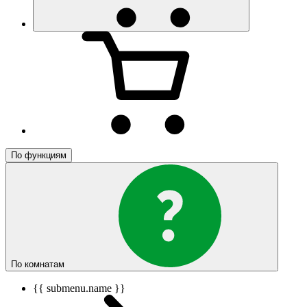
По функциям
По комнатам
{{ submenu.name }}