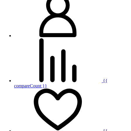
{{
compareCount }}
{{