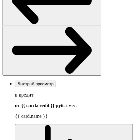
Быстрый просмотр
в кредит
от {{ card.credit }}
руб.
/ мес.
{{ card.name }}