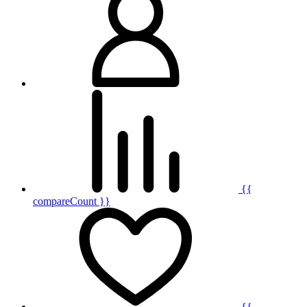
{{
compareCount }}
{{