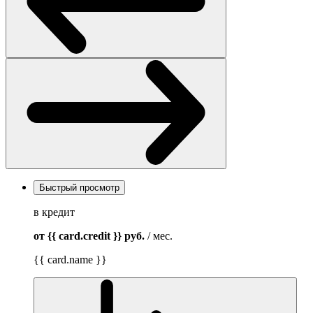
Быстрый просмотр
в кредит
от {{ card.credit }}
руб.
/ мес.
{{ card.name }}