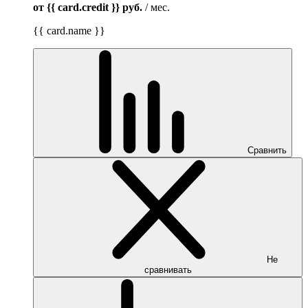
от {{ card.credit }}
руб.
/ мес.
{{ card.name }}
Сравнить
Не
сравнивать