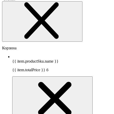
Корзина
{{ item.productSku.name }}
{{ item.totalPrice }}
б