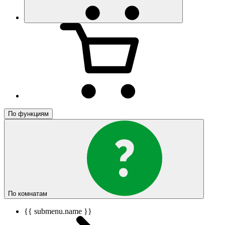
По функциям
По комнатам
{{ submenu.name }}