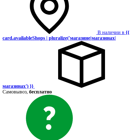
В наличии в
{{
card.availableShops | pluralize('магазине|магазинах|
магазинах') }}
Самовывоз,
бесплатно