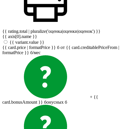
{{ rating.total | pluralize('оценка|оценки|оценок') }}
{{ axis[0].name }}
{{ variant.value }}
{{ card.price | formatPrice }}
б
от {{ card.creditablePriceFrom |
formatPrice }}
б
/мес
+ {{
card.bonusAmount }} бонусных
б