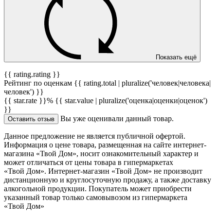
Показать ещё
{{ rating.rating }}
Рейтинг по оценкам {{ rating.total | pluralize('человек|человека|
человек') }}
{{ star.rate }}%
{{ star.value | pluralize('оценка|оценки|оценок')
}}
Вы уже оценивали данный товар.
Оставить отзыв
Данное предложение не является публичной офертой.
Информация о цене товара, размещенная на сайте интернет-
магазина «Твой Дом», носит ознакомительный характер и
может отличаться от цены товара в гипермаркетах
«Твой Дом». Интернет-магазин «Твой Дом» не производит
дистанционную и круглосуточную продажу, а также доставку
алкогольной продукции. Покупатель может приобрести
указанный товар только самовывозом из гипермаркета
«Твой Дом»