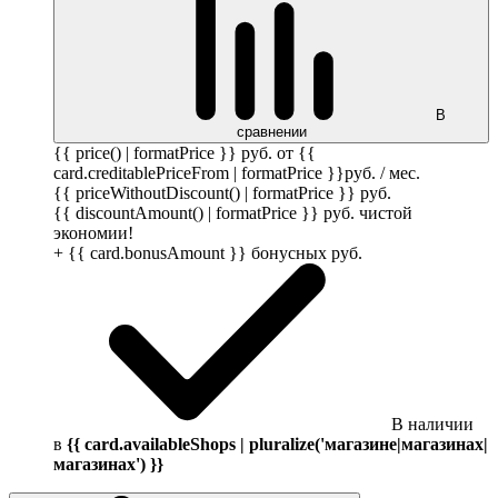
В
сравнении
{{ price() | formatPrice }}
руб.
от {{
card.creditablePriceFrom | formatPrice }}
руб.
/ мес.
{{ priceWithoutDiscount() | formatPrice }}
руб.
{{ discountAmount() | formatPrice }}
руб.
чистой
экономии!
+ {{ card.bonusAmount }} бонусных
руб.
В наличии
в
{{ card.availableShops | pluralize('магазине|магазинах|
магазинах') }}