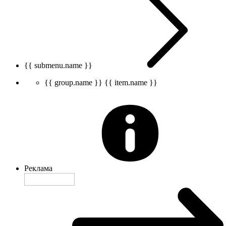
{{ submenu.name }}
{{ group.name }}
{{ item.name }}
Реклама