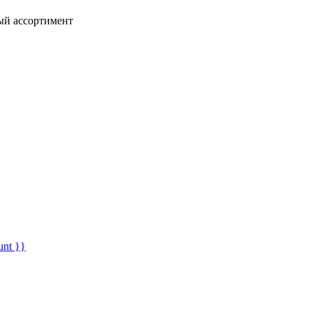
ный ассортимент
unt }}