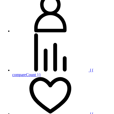
{{
compareCount }}
{{