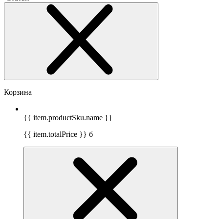
Корзина
{{ item.productSku.name }}
{{ item.totalPrice }}
б