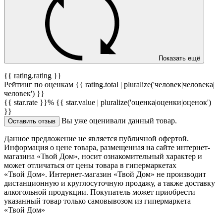
Показать ещё
{{ rating.rating }}
Рейтинг по оценкам {{ rating.total | pluralize('человек|человека|
человек') }}
{{ star.rate }}%
{{ star.value | pluralize('оценка|оценки|оценок')
}}
Вы уже оценивали данный товар.
Оставить отзыв
Данное предложение не является публичной офертой.
Информация о цене товара, размещенная на сайте интернет-
магазина «Твой Дом», носит ознакомительный характер и
может отличаться от цены товара в гипермаркетах
«Твой Дом». Интернет-магазин «Твой Дом» не производит
дистанционную и круглосуточную продажу, а также доставку
алкогольной продукции. Покупатель может приобрести
указанный товар только самовывозом из гипермаркета
«Твой Дом»