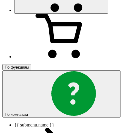
По функциям
По комнатам
{{ submenu.name }}