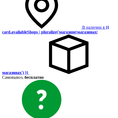
В наличии в
{{
card.availableShops | pluralize('магазине|магазинах|
магазинах') }}
Самовывоз,
бесплатно