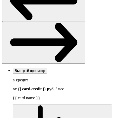
Быстрый просмотр
в кредит
от {{ card.credit }}
руб.
/ мес.
{{ card.name }}