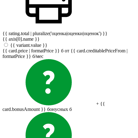
{{ rating.total | pluralize('оценка|оценки|оценок') }}
{{ axis[0].name }}
{{ variant.value }}
{{ card.price | formatPrice }}
б
от {{ card.creditablePriceFrom |
formatPrice }}
б
/мес
+ {{
card.bonusAmount }} бонусных
б