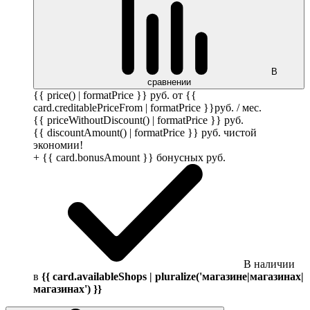
В
сравнении
{{ price() | formatPrice }}
руб.
от {{
card.creditablePriceFrom | formatPrice }}
руб.
/ мес.
{{ priceWithoutDiscount() | formatPrice }}
руб.
{{ discountAmount() | formatPrice }}
руб.
чистой
экономии!
+ {{ card.bonusAmount }} бонусных
руб.
В наличии
в
{{ card.availableShops | pluralize('магазине|магазинах|
магазинах') }}