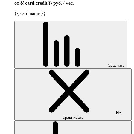
от {{ card.credit }}
руб.
/ мес.
{{ card.name }}
Сравнить
Не
сравнивать