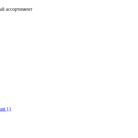
ный ассортимент
unt }}