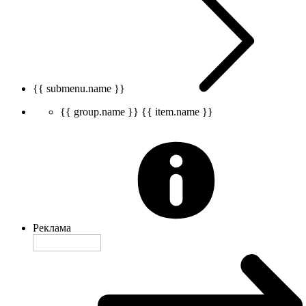
{{ submenu.name }}
{{ group.name }}
{{ item.name }}
Реклама