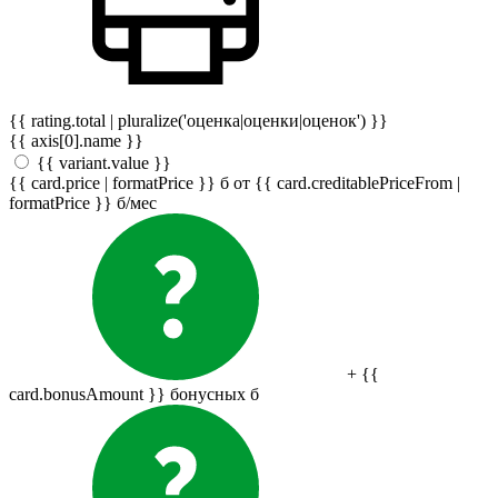
{{ rating.total | pluralize('оценка|оценки|оценок') }}
{{ axis[0].name }}
{{ variant.value }}
{{ card.price | formatPrice }}
б
от {{ card.creditablePriceFrom |
formatPrice }}
б
/мес
+ {{
card.bonusAmount }} бонусных
б