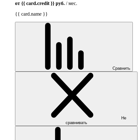
от {{ card.credit }}
руб.
/ мес.
{{ card.name }}
Сравнить
Не
сравнивать