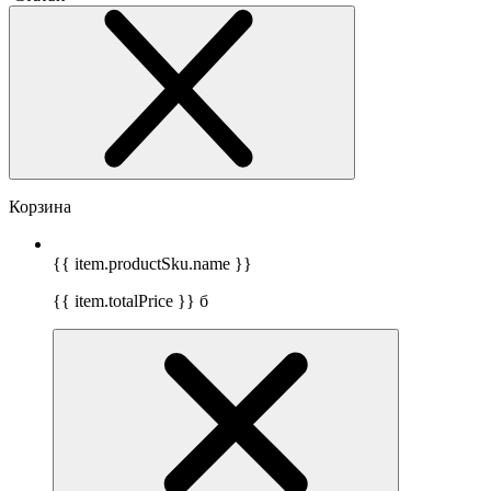
Корзина
{{ item.productSku.name }}
{{ item.totalPrice }}
б