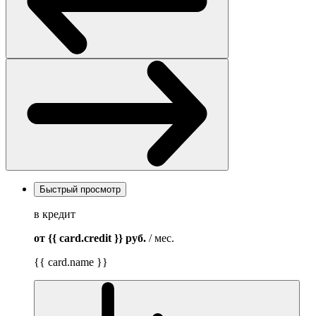
Быстрый просмотр
в кредит
от {{ card.credit }}
руб.
/ мес.
{{ card.name }}