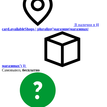
В наличии в
{{
card.availableShops | pluralize('магазине|магазинах|
магазинах') }}
Самовывоз,
бесплатно