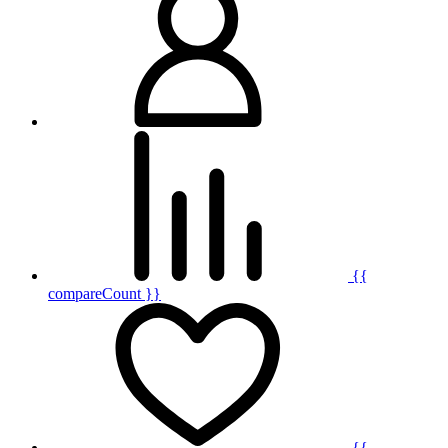
{{
compareCount }}
{{