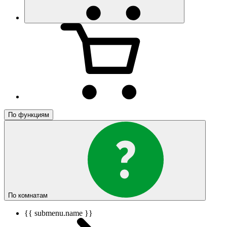
По функциям
По комнатам
{{ submenu.name }}