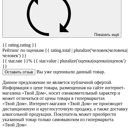
Показать ещё
{{ rating.rating }}
Рейтинг по оценкам {{ rating.total | pluralize('человек|человека|
человек') }}
{{ star.rate }}%
{{ star.value | pluralize('оценка|оценки|оценок')
}}
Вы уже оценивали данный товар.
Оставить отзыв
Данное предложение не является публичной офертой.
Информация о цене товара, размещенная на сайте интернет-
магазина «Твой Дом», носит ознакомительный характер и
может отличаться от цены товара в гипермаркетах
«Твой Дом». Интернет-магазин «Твой Дом» не производит
дистанционную и круглосуточную продажу, а также доставку
алкогольной продукции. Покупатель может приобрести
указанный товар только самовывозом из гипермаркета
«Твой Дом»