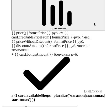
В
сравнении
{{ price() | formatPrice }}
руб.
от {{
card.creditablePriceFrom | formatPrice }}
руб.
/ мес.
{{ priceWithoutDiscount() | formatPrice }}
руб.
{{ discountAmount() | formatPrice }}
руб.
чистой
экономии!
+ {{ card.bonusAmount }} бонусных
руб.
В наличии
в
{{ card.availableShops | pluralize('магазине|магазинах|
магазинах') }}