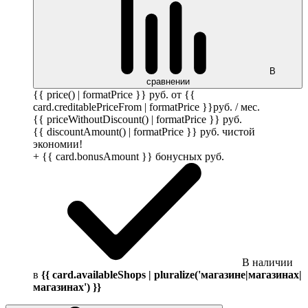
В
сравнении
{{ price() | formatPrice }}
руб.
от {{
card.creditablePriceFrom | formatPrice }}
руб.
/ мес.
{{ priceWithoutDiscount() | formatPrice }}
руб.
{{ discountAmount() | formatPrice }}
руб.
чистой
экономии!
+ {{ card.bonusAmount }} бонусных
руб.
В наличии
в
{{ card.availableShops | pluralize('магазине|магазинах|
магазинах') }}