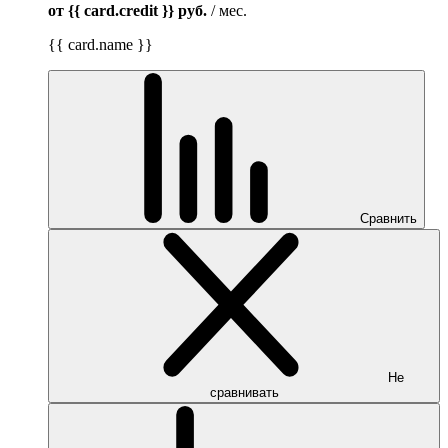
от {{ card.credit }}
руб.
/ мес.
{{ card.name }}
Сравнить
Не
сравнивать