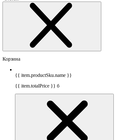
Корзина
{{ item.productSku.name }}
{{ item.totalPrice }}
б