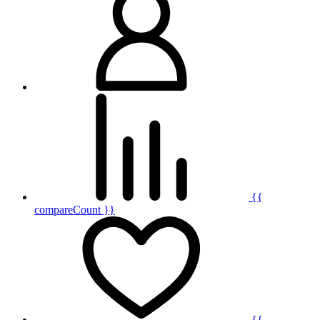
{{
compareCount }}
{{