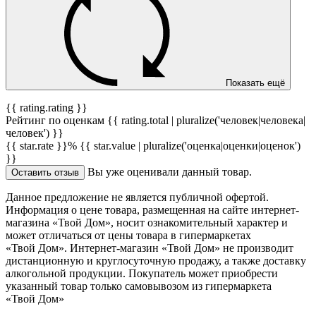
Показать ещё
{{ rating.rating }}
Рейтинг по оценкам {{ rating.total | pluralize('человек|человека|
человек') }}
{{ star.rate }}%
{{ star.value | pluralize('оценка|оценки|оценок')
}}
Вы уже оценивали данный товар.
Оставить отзыв
Данное предложение не является публичной офертой.
Информация о цене товара, размещенная на сайте интернет-
магазина «Твой Дом», носит ознакомительный характер и
может отличаться от цены товара в гипермаркетах
«Твой Дом». Интернет-магазин «Твой Дом» не производит
дистанционную и круглосуточную продажу, а также доставку
алкогольной продукции. Покупатель может приобрести
указанный товар только самовывозом из гипермаркета
«Твой Дом»