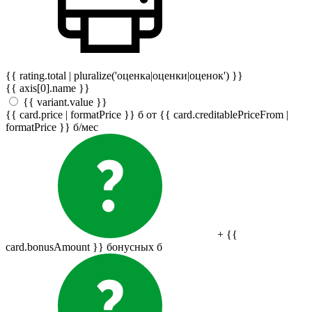
{{ rating.total | pluralize('оценка|оценки|оценок') }}
{{ axis[0].name }}
{{ variant.value }}
{{ card.price | formatPrice }}
б
от {{ card.creditablePriceFrom |
formatPrice }}
б
/мес
+ {{
card.bonusAmount }} бонусных
б