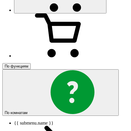
По функциям
По комнатам
{{ submenu.name }}