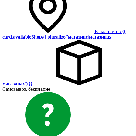
В наличии в
{{
card.availableShops | pluralize('магазине|магазинах|
магазинах') }}
Самовывоз,
бесплатно