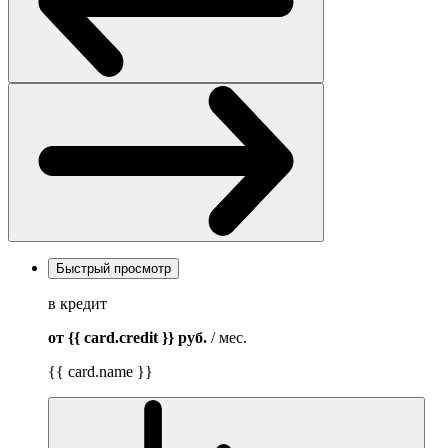
Быстрый просмотр
в кредит
от {{ card.credit }}
руб.
/ мес.
{{ card.name }}