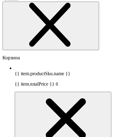
Корзина
{{ item.productSku.name }}
{{ item.totalPrice }}
б