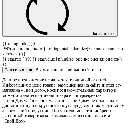
Показать ещё
{{ rating.rating }}
Рейтинг по оценкам {{ rating.total | pluralize('человек|человека|
человек') }}
{{ star.rate }}%
{{ star.value | pluralize('оценка|оценки|оценок')
}}
Вы уже оценивали данный товар.
Оставить отзыв
Данное предложение не является публичной офертой.
Информация о цене товара, размещенная на сайте интернет-
магазина «Твой Дом», носит ознакомительный характер и
может отличаться от цены товара в гипермаркетах
«Твой Дом». Интернет-магазин «Твой Дом» не производит
дистанционную и круглосуточную продажу, а также доставку
алкогольной продукции. Покупатель может приобрести
указанный товар только самовывозом из гипермаркета
«Твой Дом»