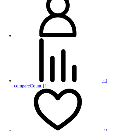
{{
compareCount }}
{{