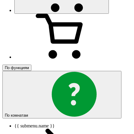
По функциям
По комнатам
{{ submenu.name }}