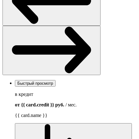
Быстрый просмотр
в кредит
от {{ card.credit }}
руб.
/ мес.
{{ card.name }}