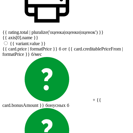
{{ rating.total | pluralize('оценка|оценки|оценок') }}
{{ axis[0].name }}
{{ variant.value }}
{{ card.price | formatPrice }}
б
от {{ card.creditablePriceFrom |
formatPrice }}
б
/мес
+ {{
card.bonusAmount }} бонусных
б