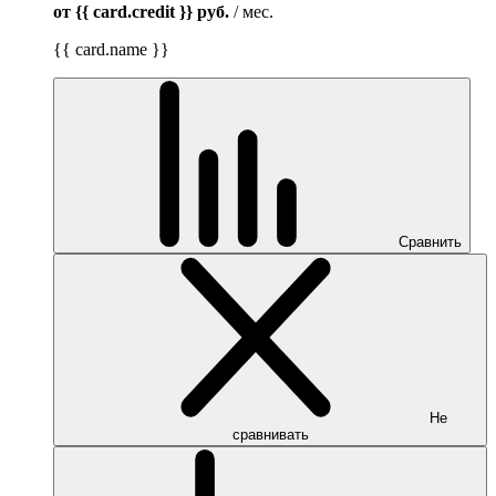
от {{ card.credit }}
руб.
/ мес.
{{ card.name }}
Сравнить
Не
сравнивать