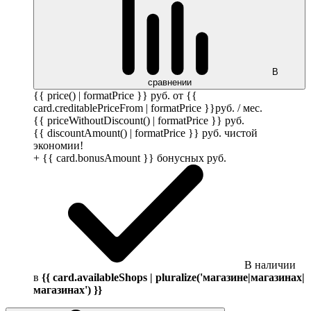
В
сравнении
{{ price() | formatPrice }}
руб.
от {{
card.creditablePriceFrom | formatPrice }}
руб.
/ мес.
{{ priceWithoutDiscount() | formatPrice }}
руб.
{{ discountAmount() | formatPrice }}
руб.
чистой
экономии!
+ {{ card.bonusAmount }} бонусных
руб.
В наличии
в
{{ card.availableShops | pluralize('магазине|магазинах|
магазинах') }}