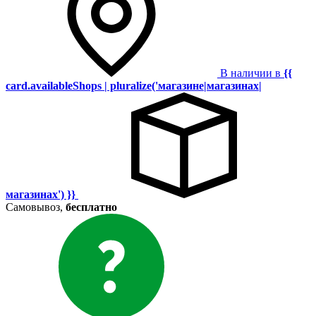
В наличии в
{{
card.availableShops | pluralize('магазине|магазинах|
магазинах') }}
Самовывоз,
бесплатно