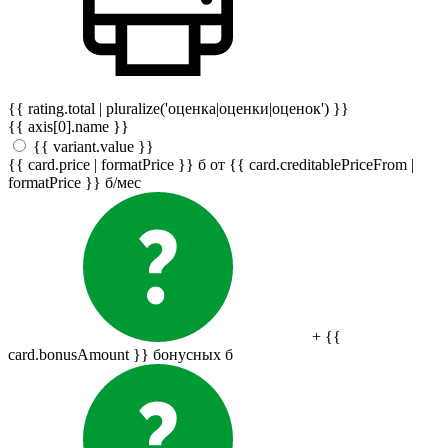
{{ rating.total | pluralize('оценка|оценки|оценок') }}
{{ axis[0].name }}
{{ variant.value }}
{{ card.price | formatPrice }}
б
от {{ card.creditablePriceFrom |
formatPrice }}
б
/мес
+ {{
card.bonusAmount }} бонусных
б