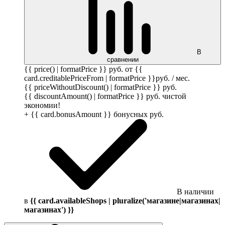
В
сравнении
{{ price() | formatPrice }}
руб.
от {{
card.creditablePriceFrom | formatPrice }}
руб.
/ мес.
{{ priceWithoutDiscount() | formatPrice }}
руб.
{{ discountAmount() | formatPrice }}
руб.
чистой
экономии!
+ {{ card.bonusAmount }} бонусных
руб.
В наличии
в
{{ card.availableShops | pluralize('магазине|магазинах|
магазинах') }}