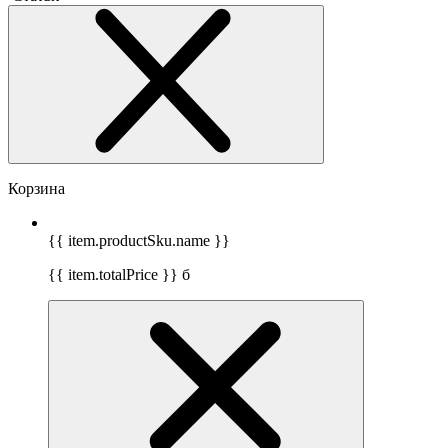
Корзина
{{ item.productSku.name }}
{{ item.totalPrice }}
б