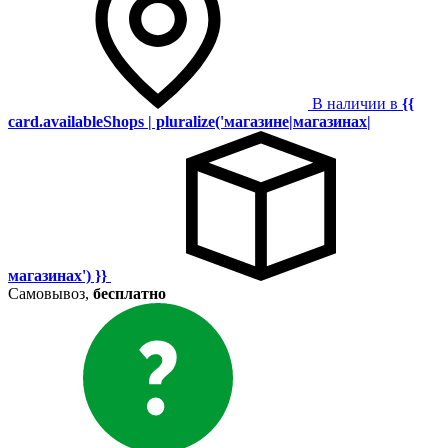
В наличии в
{{
card.availableShops | pluralize('магазине|магазинах|
магазинах') }}
Самовывоз,
бесплатно