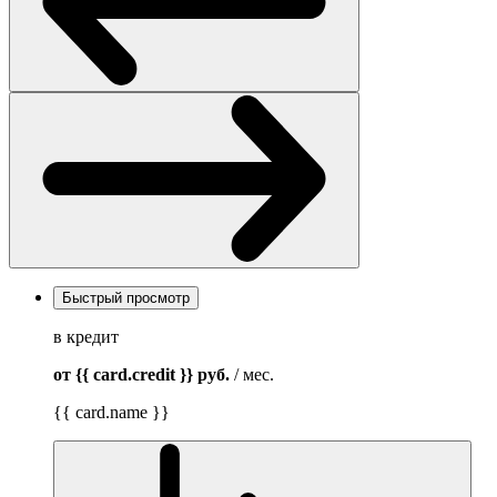
Быстрый просмотр
в кредит
от {{ card.credit }}
руб.
/ мес.
{{ card.name }}