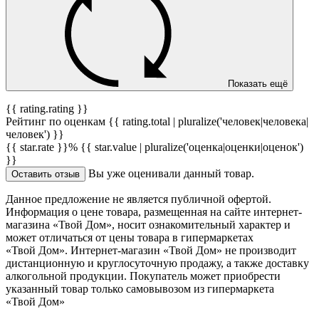
Показать ещё
{{ rating.rating }}
Рейтинг по оценкам {{ rating.total | pluralize('человек|человека|
человек') }}
{{ star.rate }}%
{{ star.value | pluralize('оценка|оценки|оценок')
}}
Вы уже оценивали данный товар.
Оставить отзыв
Данное предложение не является публичной офертой.
Информация о цене товара, размещенная на сайте интернет-
магазина «Твой Дом», носит ознакомительный характер и
может отличаться от цены товара в гипермаркетах
«Твой Дом». Интернет-магазин «Твой Дом» не производит
дистанционную и круглосуточную продажу, а также доставку
алкогольной продукции. Покупатель может приобрести
указанный товар только самовывозом из гипермаркета
«Твой Дом»