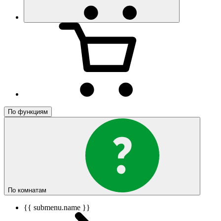
По функциям
По комнатам
{{ submenu.name }}