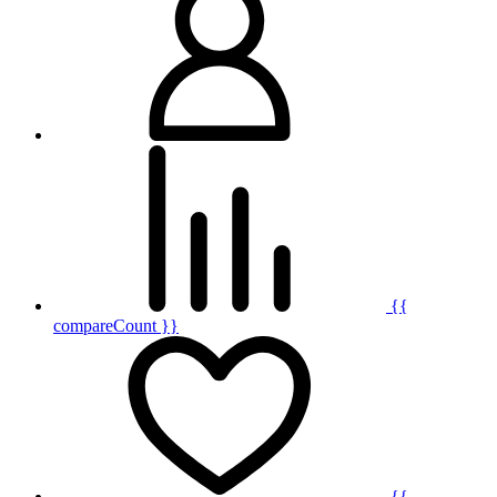
{{
compareCount }}
{{