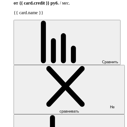
от {{ card.credit }}
руб.
/ мес.
{{ card.name }}
Сравнить
Не
сравнивать