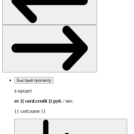
Быстрый просмотр
в кредит
от {{ card.credit }}
руб.
/ мес.
{{ card.name }}