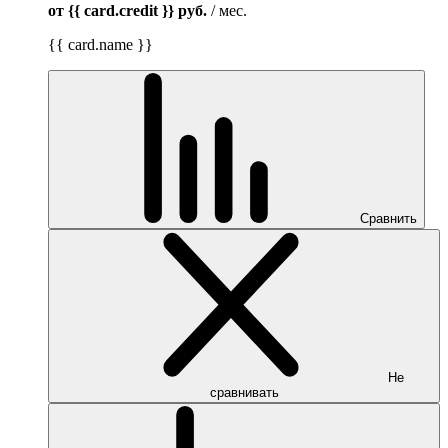
от {{ card.credit }}
руб.
/ мес.
{{ card.name }}
Сравнить
Не
сравнивать