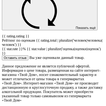
Показать ещё
{{ rating.rating }}
Рейтинг по оценкам {{ rating.total | pluralize('человек|человека|
человек') }}
{{ star.rate }}%
{{ star.value | pluralize('оценка|оценки|оценок')
}}
Вы уже оценивали данный товар.
Оставить отзыв
Данное предложение не является публичной офертой.
Информация о цене товара, размещенная на сайте интернет-
магазина «Твой Дом», носит ознакомительный характер и
может отличаться от цены товара в гипермаркетах
«Твой Дом». Интернет-магазин «Твой Дом» не производит
дистанционную и круглосуточную продажу, а также доставку
алкогольной продукции. Покупатель может приобрести
указанный товар только самовывозом из гипермаркета
«Твой Дом»