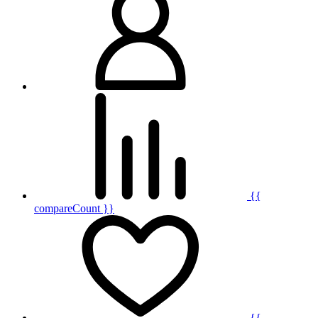
{{
compareCount }}
{{