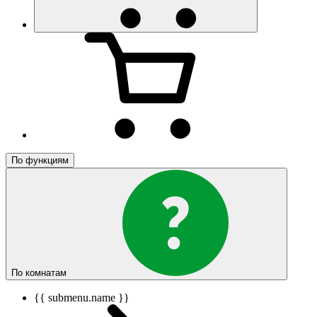
По функциям
По комнатам
{{ submenu.name }}