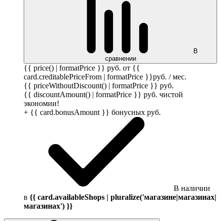
В
сравнении
{{ price() | formatPrice }}
руб.
от {{
card.creditablePriceFrom | formatPrice }}
руб.
/ мес.
{{ priceWithoutDiscount() | formatPrice }}
руб.
{{ discountAmount() | formatPrice }}
руб.
чистой
экономии!
+ {{ card.bonusAmount }} бонусных
руб.
В наличии
в
{{ card.availableShops | pluralize('магазине|магазинах|
магазинах') }}