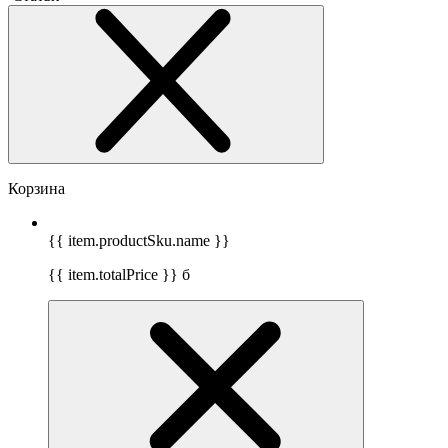
Корзина
{{ item.productSku.name }}
{{ item.totalPrice }}
б