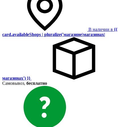
В наличии в
{{
card.availableShops | pluralize('магазине|магазинах|
магазинах') }}
Самовывоз,
бесплатно