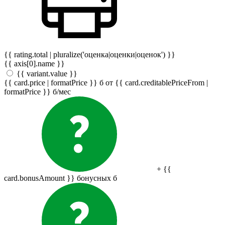
{{ rating.total | pluralize('оценка|оценки|оценок') }}
{{ axis[0].name }}
{{ variant.value }}
{{ card.price | formatPrice }}
б
от {{ card.creditablePriceFrom |
formatPrice }}
б
/мес
+ {{
card.bonusAmount }} бонусных
б