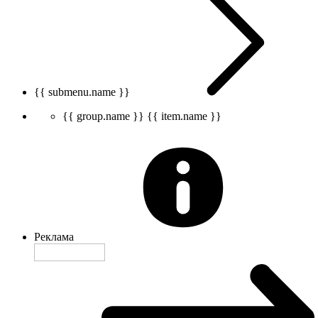
{{ submenu.name }}
{{ group.name }}
{{ item.name }}
Реклама