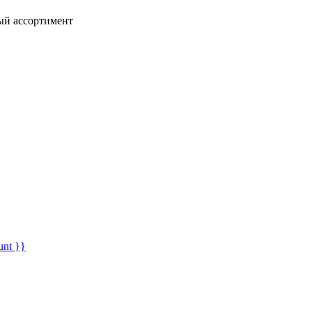
ный ассортимент
unt }}