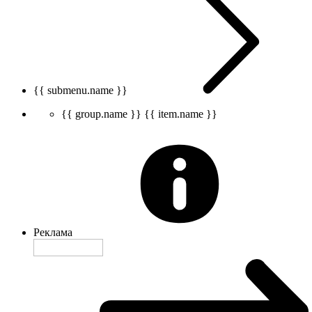
{{ submenu.name }}
{{ group.name }}
{{ item.name }}
Реклама