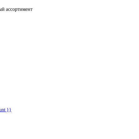
ный ассортимент
unt }}