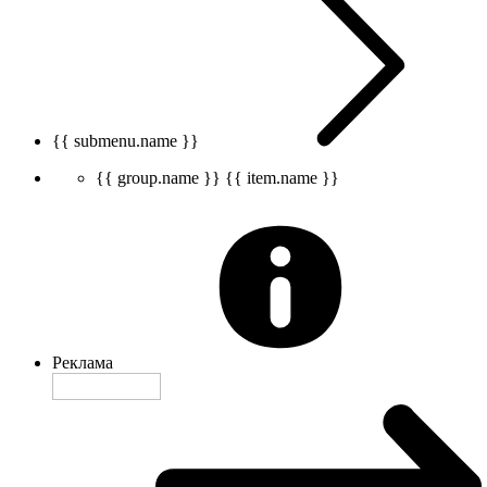
{{ submenu.name }}
{{ group.name }}
{{ item.name }}
Реклама