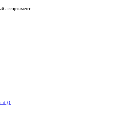
ный ассортимент
unt }}