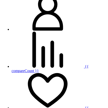
{{
compareCount }}
{{