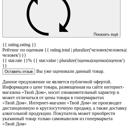
Показать ещё
{{ rating.rating }}
Рейтинг по оценкам {{ rating.total | pluralize('человек|человека|
человек') }}
{{ star.rate }}%
{{ star.value | pluralize('оценка|оценки|оценок')
}}
Вы уже оценивали данный товар.
Оставить отзыв
Данное предложение не является публичной офертой.
Информация о цене товара, размещенная на сайте интернет-
магазина «Твой Дом», носит ознакомительный характер и
может отличаться от цены товара в гипермаркетах
«Твой Дом». Интернет-магазин «Твой Дом» не производит
дистанционную и круглосуточную продажу, а также доставку
алкогольной продукции. Покупатель может приобрести
указанный товар только самовывозом из гипермаркета
«Твой Дом»