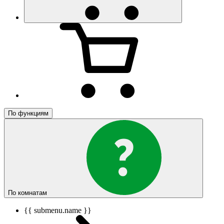
По функциям
По комнатам
{{ submenu.name }}