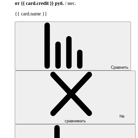
от {{ card.credit }}
руб.
/ мес.
{{ card.name }}
Сравнить
Не
сравнивать