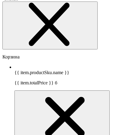
Корзина
{{ item.productSku.name }}
{{ item.totalPrice }}
б