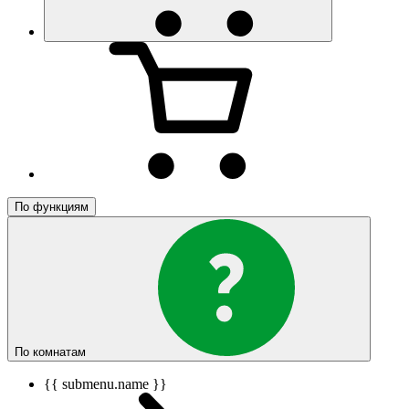
По функциям
По комнатам
{{ submenu.name }}