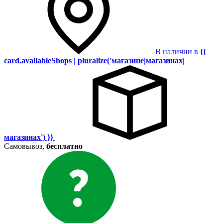
В наличии в
{{
card.availableShops | pluralize('магазине|магазинах|
магазинах') }}
Самовывоз,
бесплатно