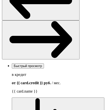
Быстрый просмотр
в кредит
от {{ card.credit }}
руб.
/ мес.
{{ card.name }}