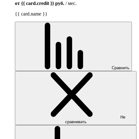
от {{ card.credit }}
руб.
/ мес.
{{ card.name }}
Сравнить
Не
сравнивать