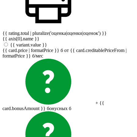
{{ rating.total | pluralize('оценка|оценки|оценок') }}
{{ axis[0].name }}
{{ variant.value }}
{{ card.price | formatPrice }}
б
от {{ card.creditablePriceFrom |
formatPrice }}
б
/мес
+ {{
card.bonusAmount }} бонусных
б