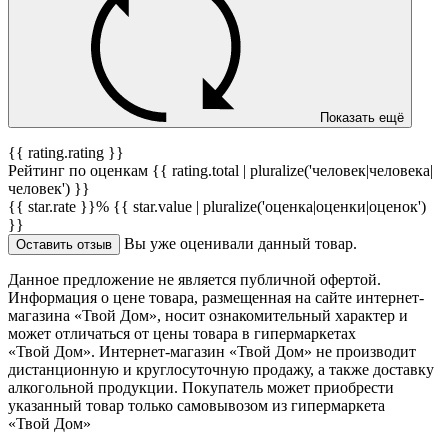
Показать ещё
{{ rating.rating }}
Рейтинг по оценкам {{ rating.total | pluralize('человек|человека|
человек') }}
{{ star.rate }}%
{{ star.value | pluralize('оценка|оценки|оценок')
}}
Вы уже оценивали данный товар.
Оставить отзыв
Данное предложение не является публичной офертой.
Информация о цене товара, размещенная на сайте интернет-
магазина «Твой Дом», носит ознакомительный характер и
может отличаться от цены товара в гипермаркетах
«Твой Дом». Интернет-магазин «Твой Дом» не производит
дистанционную и круглосуточную продажу, а также доставку
алкогольной продукции. Покупатель может приобрести
указанный товар только самовывозом из гипермаркета
«Твой Дом»