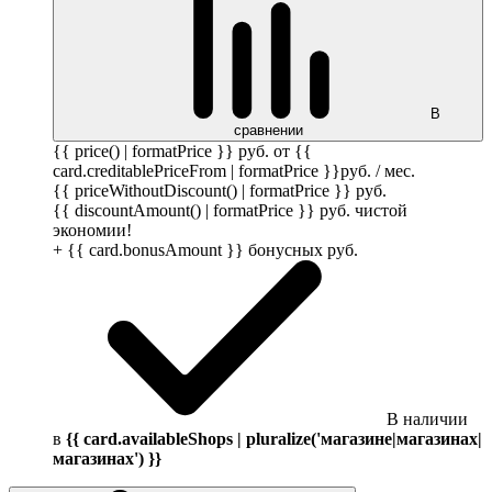
В
сравнении
{{ price() | formatPrice }}
руб.
от {{
card.creditablePriceFrom | formatPrice }}
руб.
/ мес.
{{ priceWithoutDiscount() | formatPrice }}
руб.
{{ discountAmount() | formatPrice }}
руб.
чистой
экономии!
+ {{ card.bonusAmount }} бонусных
руб.
В наличии
в
{{ card.availableShops | pluralize('магазине|магазинах|
магазинах') }}