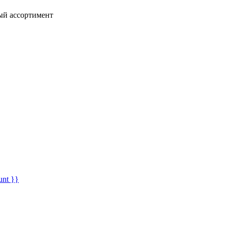
ный ассортимент
unt }}