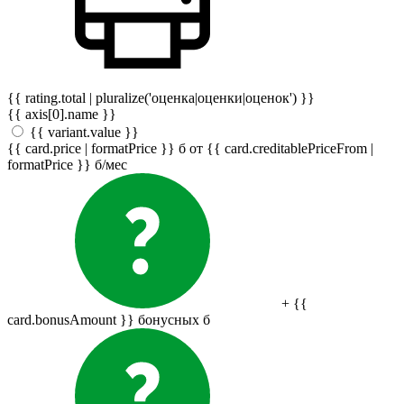
{{ rating.total | pluralize('оценка|оценки|оценок') }}
{{ axis[0].name }}
{{ variant.value }}
{{ card.price | formatPrice }}
б
от {{ card.creditablePriceFrom |
formatPrice }}
б
/мес
+ {{
card.bonusAmount }} бонусных
б