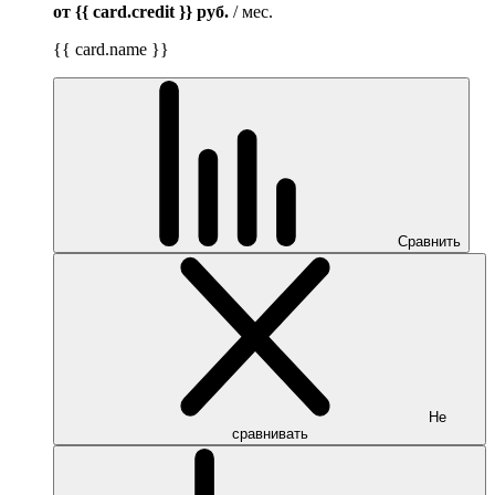
от {{ card.credit }}
руб.
/ мес.
{{ card.name }}
Сравнить
Не
сравнивать