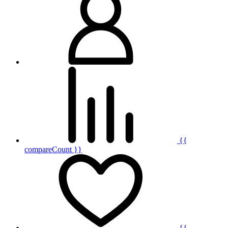
{{
compareCount }}
{{