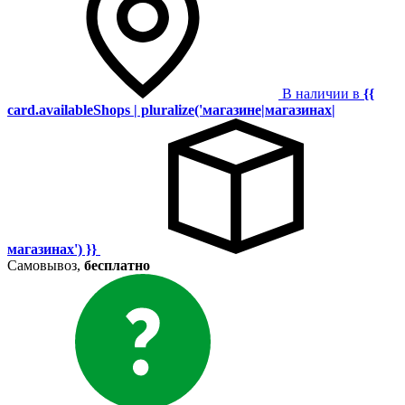
В наличии в
{{
card.availableShops | pluralize('магазине|магазинах|
магазинах') }}
Самовывоз,
бесплатно