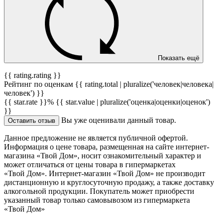
Показать ещё
{{ rating.rating }}
Рейтинг по оценкам {{ rating.total | pluralize('человек|человека|
человек') }}
{{ star.rate }}%
{{ star.value | pluralize('оценка|оценки|оценок')
}}
Вы уже оценивали данный товар.
Оставить отзыв
Данное предложение не является публичной офертой.
Информация о цене товара, размещенная на сайте интернет-
магазина «Твой Дом», носит ознакомительный характер и
может отличаться от цены товара в гипермаркетах
«Твой Дом». Интернет-магазин «Твой Дом» не производит
дистанционную и круглосуточную продажу, а также доставку
алкогольной продукции. Покупатель может приобрести
указанный товар только самовывозом из гипермаркета
«Твой Дом»