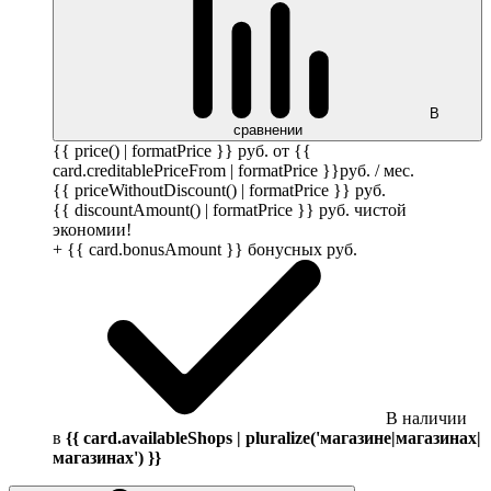
В
сравнении
{{ price() | formatPrice }}
руб.
от {{
card.creditablePriceFrom | formatPrice }}
руб.
/ мес.
{{ priceWithoutDiscount() | formatPrice }}
руб.
{{ discountAmount() | formatPrice }}
руб.
чистой
экономии!
+ {{ card.bonusAmount }} бонусных
руб.
В наличии
в
{{ card.availableShops | pluralize('магазине|магазинах|
магазинах') }}