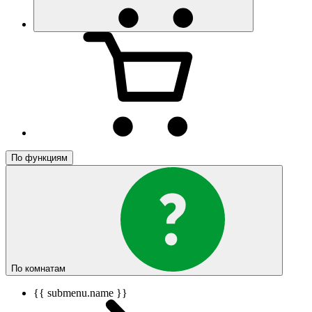
По функциям
По комнатам
{{ submenu.name }}