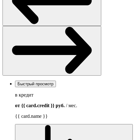
Быстрый просмотр
в кредит
от {{ card.credit }}
руб.
/ мес.
{{ card.name }}