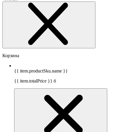
Корзина
{{ item.productSku.name }}
{{ item.totalPrice }}
б