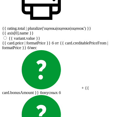
{{ rating.total | pluralize('оценка|оценки|оценок') }}
{{ axis[0].name }}
{{ variant.value }}
{{ card.price | formatPrice }}
б
от {{ card.creditablePriceFrom |
formatPrice }}
б
/мес
+ {{
card.bonusAmount }} бонусных
б