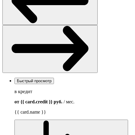
Быстрый просмотр
в кредит
от {{ card.credit }}
руб.
/ мес.
{{ card.name }}