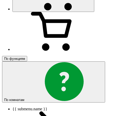
По функциям
По комнатам
{{ submenu.name }}