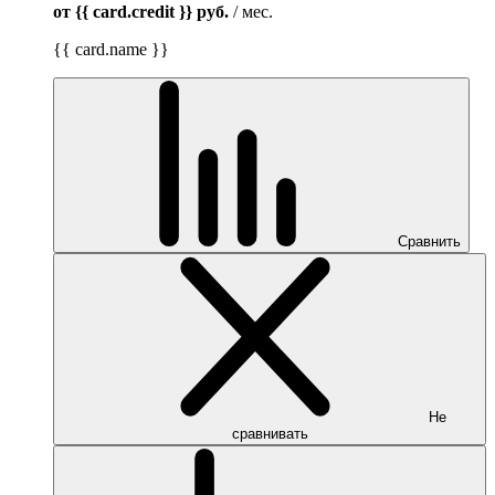
от {{ card.credit }}
руб.
/ мес.
{{ card.name }}
Сравнить
Не
сравнивать