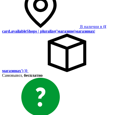
В наличии в
{{
card.availableShops | pluralize('магазине|магазинах|
магазинах') }}
Самовывоз,
бесплатно