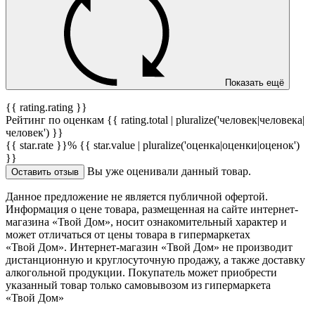
Показать ещё
{{ rating.rating }}
Рейтинг по оценкам {{ rating.total | pluralize('человек|человека|
человек') }}
{{ star.rate }}%
{{ star.value | pluralize('оценка|оценки|оценок')
}}
Вы уже оценивали данный товар.
Оставить отзыв
Данное предложение не является публичной офертой.
Информация о цене товара, размещенная на сайте интернет-
магазина «Твой Дом», носит ознакомительный характер и
может отличаться от цены товара в гипермаркетах
«Твой Дом». Интернет-магазин «Твой Дом» не производит
дистанционную и круглосуточную продажу, а также доставку
алкогольной продукции. Покупатель может приобрести
указанный товар только самовывозом из гипермаркета
«Твой Дом»