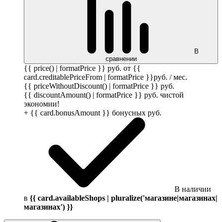
В
сравнении
{{ price() | formatPrice }}
руб.
от {{
card.creditablePriceFrom | formatPrice }}
руб.
/ мес.
{{ priceWithoutDiscount() | formatPrice }}
руб.
{{ discountAmount() | formatPrice }}
руб.
чистой
экономии!
+ {{ card.bonusAmount }} бонусных
руб.
В наличии
в
{{ card.availableShops | pluralize('магазине|магазинах|
магазинах') }}