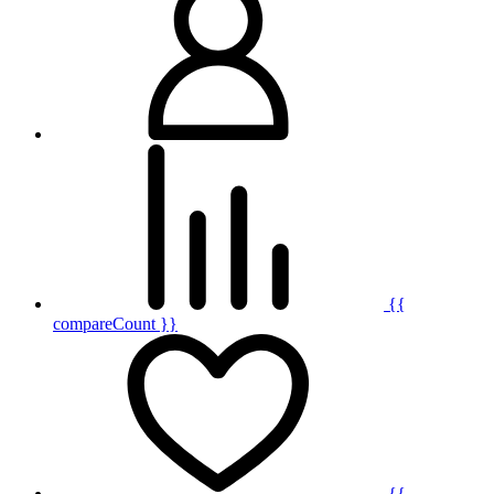
{{
compareCount }}
{{