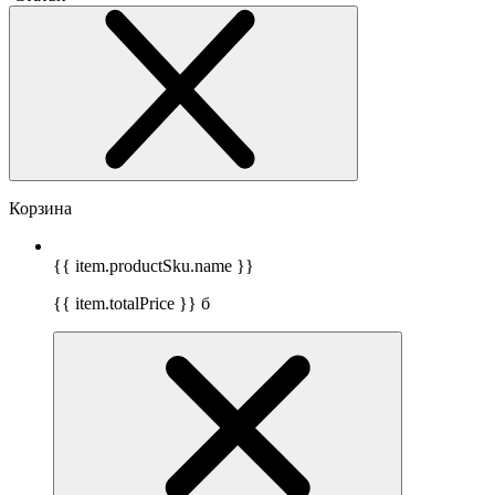
Корзина
{{ item.productSku.name }}
{{ item.totalPrice }}
б