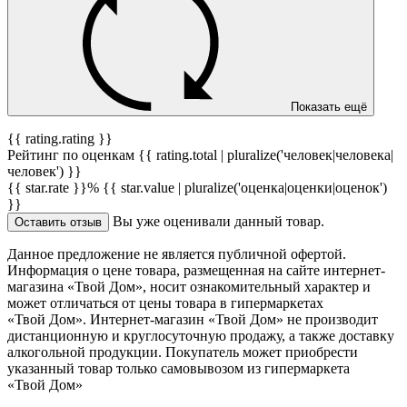
Показать ещё
{{ rating.rating }}
Рейтинг по оценкам {{ rating.total | pluralize('человек|человека|
человек') }}
{{ star.rate }}%
{{ star.value | pluralize('оценка|оценки|оценок')
}}
Вы уже оценивали данный товар.
Оставить отзыв
Данное предложение не является публичной офертой.
Информация о цене товара, размещенная на сайте интернет-
магазина «Твой Дом», носит ознакомительный характер и
может отличаться от цены товара в гипермаркетах
«Твой Дом». Интернет-магазин «Твой Дом» не производит
дистанционную и круглосуточную продажу, а также доставку
алкогольной продукции. Покупатель может приобрести
указанный товар только самовывозом из гипермаркета
«Твой Дом»