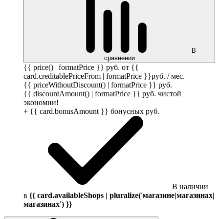
В
сравнении
{{ price() | formatPrice }}
руб.
от {{
card.creditablePriceFrom | formatPrice }}
руб.
/ мес.
{{ priceWithoutDiscount() | formatPrice }}
руб.
{{ discountAmount() | formatPrice }}
руб.
чистой
экономии!
+ {{ card.bonusAmount }} бонусных
руб.
В наличии
в
{{ card.availableShops | pluralize('магазине|магазинах|
магазинах') }}