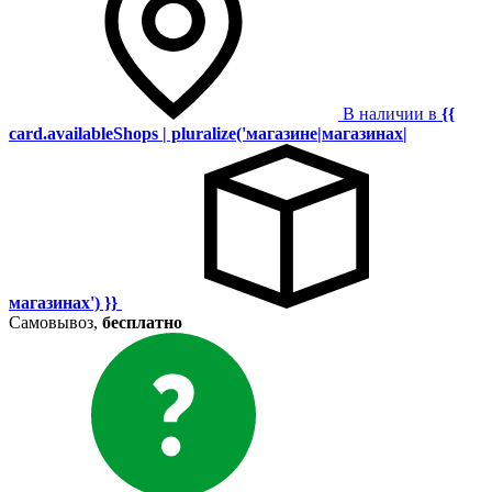
В наличии в
{{
card.availableShops | pluralize('магазине|магазинах|
магазинах') }}
Самовывоз,
бесплатно