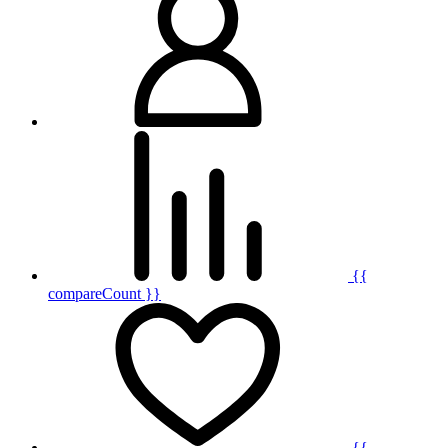
{{
compareCount }}
{{