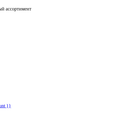
ный ассортимент
unt }}