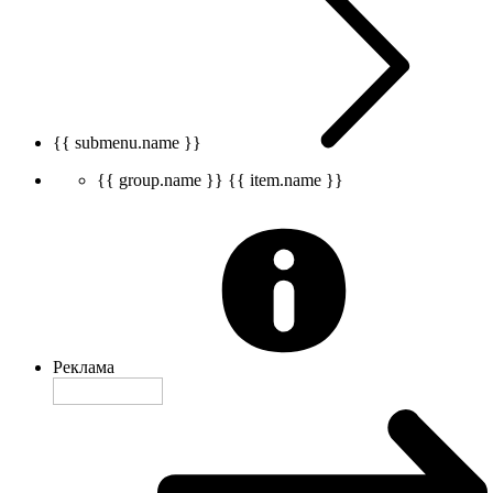
{{ submenu.name }}
{{ group.name }}
{{ item.name }}
Реклама