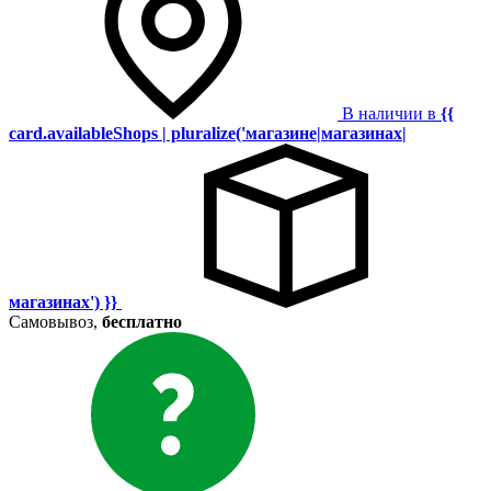
В наличии в
{{
card.availableShops | pluralize('магазине|магазинах|
магазинах') }}
Самовывоз,
бесплатно