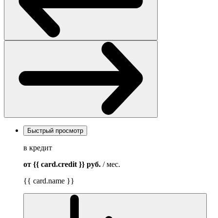
Быстрый просмотр
в кредит
от {{ card.credit }}
руб.
/ мес.
{{ card.name }}