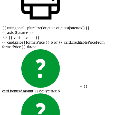
{{ rating.total | pluralize('оценка|оценки|оценок') }}
{{ axis[0].name }}
{{ variant.value }}
{{ card.price | formatPrice }}
б
от {{ card.creditablePriceFrom |
formatPrice }}
б
/мес
+ {{
card.bonusAmount }} бонусных
б