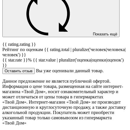
Показать ещё
{{ rating.rating }}
Рейтинг по оценкам {{ rating.total | pluralize('человек|человека|
человек') }}
{{ star.rate }}%
{{ star.value | pluralize('оценка|оценки|оценок')
}}
Вы уже оценивали данный товар.
Оставить отзыв
Данное предложение не является публичной офертой.
Информация о цене товара, размещенная на сайте интернет-
магазина «Твой Дом», носит ознакомительный характер и
может отличаться от цены товара в гипермаркетах
«Твой Дом». Интернет-магазин «Твой Дом» не производит
дистанционную и круглосуточную продажу, а также доставку
алкогольной продукции. Покупатель может приобрести
указанный товар только самовывозом из гипермаркета
«Твой Дом»