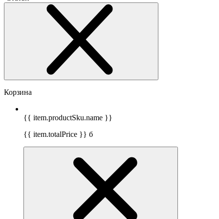
Корзина
{{ item.productSku.name }}
{{ item.totalPrice }}
б