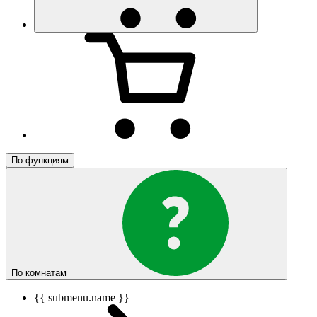
По функциям
По комнатам
{{ submenu.name }}