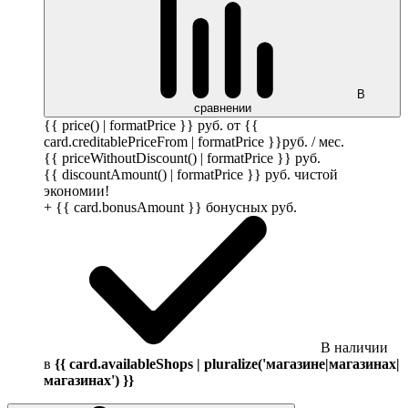
В
сравнении
{{ price() | formatPrice }}
руб.
от {{
card.creditablePriceFrom | formatPrice }}
руб.
/ мес.
{{ priceWithoutDiscount() | formatPrice }}
руб.
{{ discountAmount() | formatPrice }}
руб.
чистой
экономии!
+ {{ card.bonusAmount }} бонусных
руб.
В наличии
в
{{ card.availableShops | pluralize('магазине|магазинах|
магазинах') }}