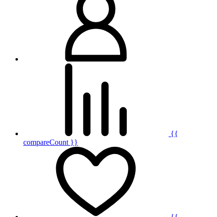
{{
compareCount }}
{{