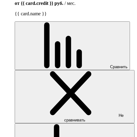
от {{ card.credit }}
руб.
/ мес.
{{ card.name }}
Сравнить
Не
сравнивать