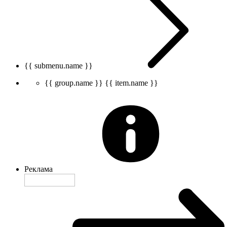
{{ submenu.name }}
{{ group.name }}
{{ item.name }}
Реклама