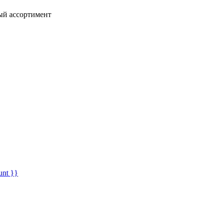
ный ассортимент
unt }}