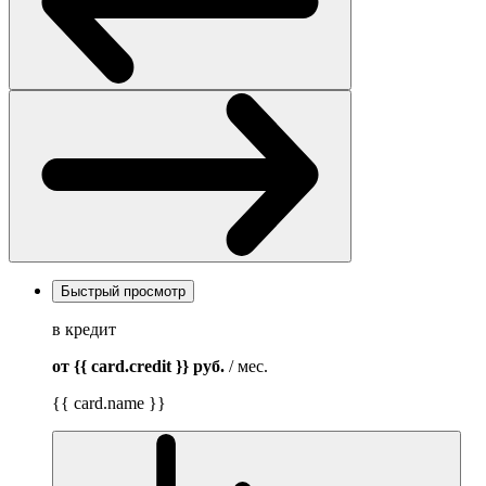
Быстрый просмотр
в кредит
от {{ card.credit }}
руб.
/ мес.
{{ card.name }}