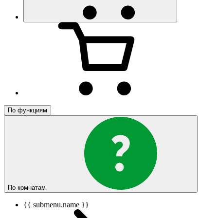
По функциям
По комнатам
{{ submenu.name }}