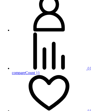
{{
compareCount }}
{{