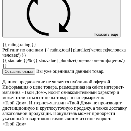
Показать ещё
{{ rating.rating }}
Рейтинг по оценкам {{ rating.total | pluralize('человек|человека|
человек') }}
{{ star.rate }}%
{{ star.value | pluralize('оценка|оценки|оценок')
}}
Вы уже оценивали данный товар.
Оставить отзыв
Данное предложение не является публичной офертой.
Информация о цене товара, размещенная на сайте интернет-
магазина «Твой Дом», носит ознакомительный характер и
может отличаться от цены товара в гипермаркетах
«Твой Дом». Интернет-магазин «Твой Дом» не производит
дистанционную и круглосуточную продажу, а также доставку
алкогольной продукции. Покупатель может приобрести
указанный товар только самовывозом из гипермаркета
«Твой Дом»