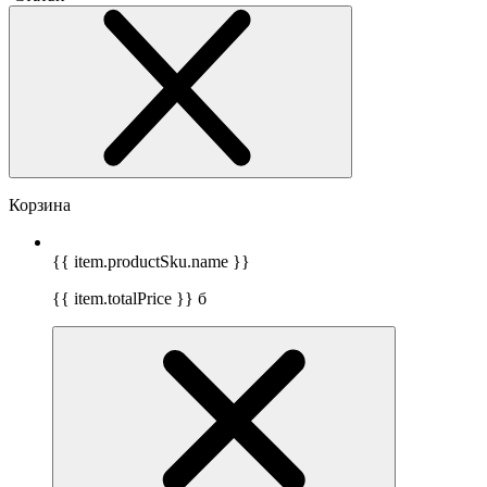
Корзина
{{ item.productSku.name }}
{{ item.totalPrice }}
б