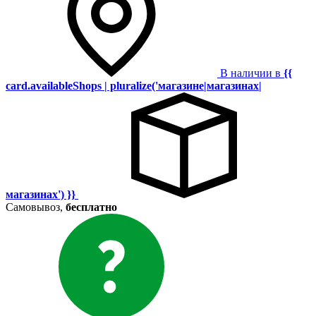
В наличии в
{{
card.availableShops | pluralize('магазине|магазинах|
магазинах') }}
Самовывоз,
бесплатно