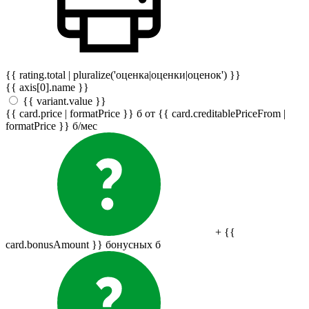
{{ rating.total | pluralize('оценка|оценки|оценок') }}
{{ axis[0].name }}
{{ variant.value }}
{{ card.price | formatPrice }}
б
от {{ card.creditablePriceFrom |
formatPrice }}
б
/мес
+ {{
card.bonusAmount }} бонусных
б