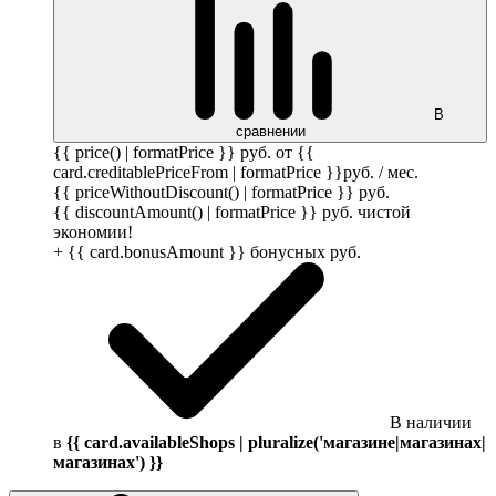
В
сравнении
{{ price() | formatPrice }}
руб.
от {{
card.creditablePriceFrom | formatPrice }}
руб.
/ мес.
{{ priceWithoutDiscount() | formatPrice }}
руб.
{{ discountAmount() | formatPrice }}
руб.
чистой
экономии!
+ {{ card.bonusAmount }} бонусных
руб.
В наличии
в
{{ card.availableShops | pluralize('магазине|магазинах|
магазинах') }}