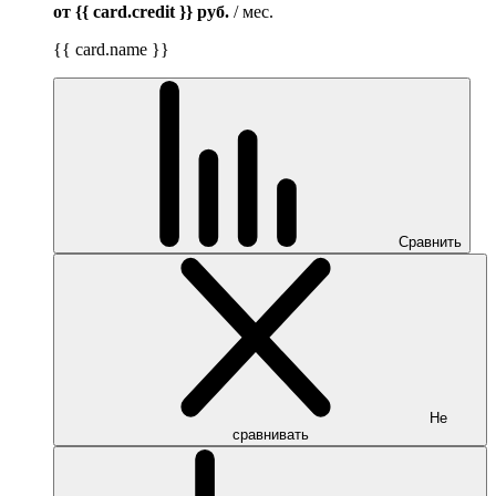
от {{ card.credit }}
руб.
/ мес.
{{ card.name }}
Сравнить
Не
сравнивать