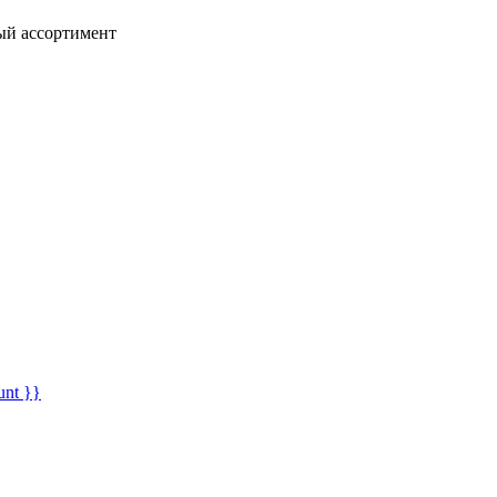
ный ассортимент
unt }}