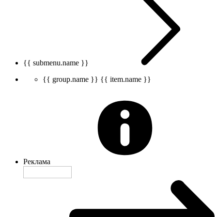
{{ submenu.name }}
{{ group.name }}
{{ item.name }}
Реклама