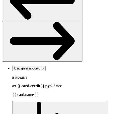
Быстрый просмотр
в кредит
от {{ card.credit }}
руб.
/ мес.
{{ card.name }}