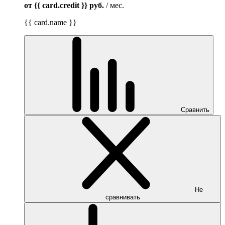
от {{ card.credit }}
руб.
/ мес.
{{ card.name }}
Сравнить
Не
сравнивать