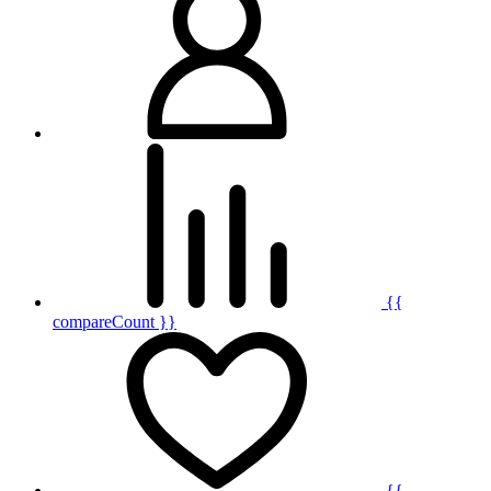
{{
compareCount }}
{{