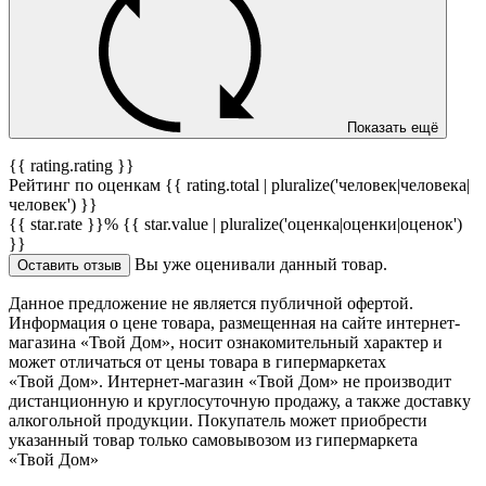
Показать ещё
{{ rating.rating }}
Рейтинг по оценкам {{ rating.total | pluralize('человек|человека|
человек') }}
{{ star.rate }}%
{{ star.value | pluralize('оценка|оценки|оценок')
}}
Вы уже оценивали данный товар.
Оставить отзыв
Данное предложение не является публичной офертой.
Информация о цене товара, размещенная на сайте интернет-
магазина «Твой Дом», носит ознакомительный характер и
может отличаться от цены товара в гипермаркетах
«Твой Дом». Интернет-магазин «Твой Дом» не производит
дистанционную и круглосуточную продажу, а также доставку
алкогольной продукции. Покупатель может приобрести
указанный товар только самовывозом из гипермаркета
«Твой Дом»