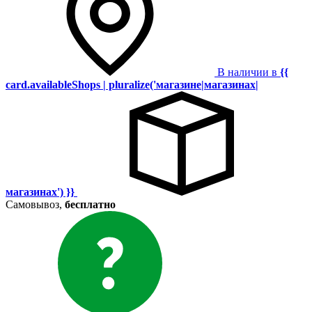
В наличии в
{{
card.availableShops | pluralize('магазине|магазинах|
магазинах') }}
Самовывоз,
бесплатно