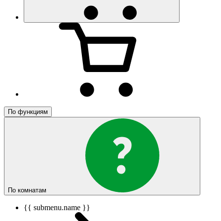
По функциям
По комнатам
{{ submenu.name }}