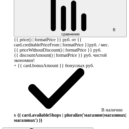
В
сравнении
{{ price() | formatPrice }}
руб.
от {{
card.creditablePriceFrom | formatPrice }}
руб.
/ мес.
{{ priceWithoutDiscount() | formatPrice }}
руб.
{{ discountAmount() | formatPrice }}
руб.
чистой
экономии!
+ {{ card.bonusAmount }} бонусных
руб.
В наличии
в
{{ card.availableShops | pluralize('магазине|магазинах|
магазинах') }}