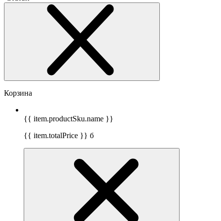
Корзина
{{ item.productSku.name }}
{{ item.totalPrice }}
б