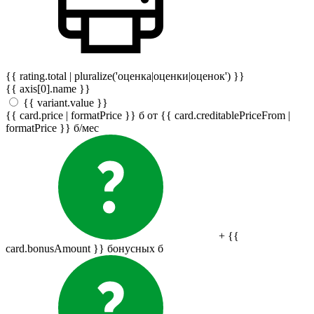
{{ rating.total | pluralize('оценка|оценки|оценок') }}
{{ axis[0].name }}
{{ variant.value }}
{{ card.price | formatPrice }}
б
от {{ card.creditablePriceFrom |
formatPrice }}
б
/мес
+ {{
card.bonusAmount }} бонусных
б